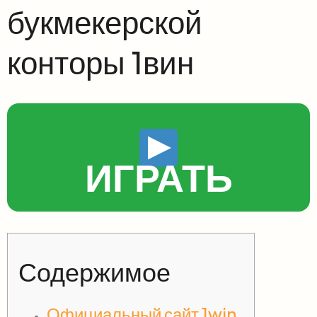
букмекерской
конторы 1вин
ИГРАТЬ
Содержимое
Официальный сайт 1win