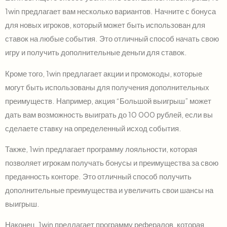
1win предлагает вам несколько вариантов. Начните с бонуса
для новых игроков, который может быть использован для
ставок на любые события. Это отличный способ начать свою
игру и получить дополнительные деньги для ставок.
Кроме того, 1win предлагает акции и промокоды, которые
могут быть использованы для получения дополнительных
преимуществ. Например, акция “Большой выигрыш” может
дать вам возможность выиграть до 10 000 рублей, если вы
сделаете ставку на определенный исход события.
Также, 1win предлагает программу лояльности, которая
позволяет игрокам получать бонусы и преимущества за свою
преданность конторе. Это отличный способ получить
дополнительные преимущества и увеличить свои шансы на
выигрыш.
Наконец, 1win предлагает программу рефералов, которая