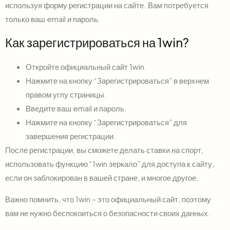
используя форму регистрации на сайте. Вам потребуется
только ваш email и пароль.
Как зарегистрироваться на 1win?
Откройте официальный сайт 1win.
Нажмите на кнопку “Зарегистрироваться” в верхнем
правом углу страницы.
Введите ваш email и пароль.
Нажмите на кнопку “Зарегистрироваться” для
завершения регистрации.
После регистрации, вы сможете делать ставки на спорт,
использовать функцию “1win зеркало” для доступа к сайту,
если он заблокирован в вашей стране, и многое другое.
Важно помнить, что 1win – это официальный сайт, поэтому
вам не нужно беспокоиться о безопасности своих данных.