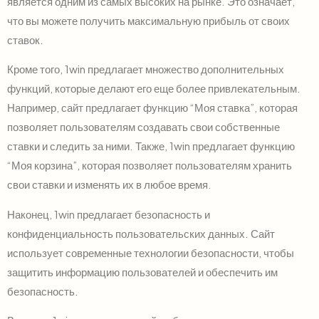
является одним из самых высоких на рынке. Это означает,
что вы можете получить максимальную прибыль от своих
ставок.
Кроме того, 1win предлагает множество дополнительных
функций, которые делают его еще более привлекательным.
Например, сайт предлагает функцию “Моя ставка”, которая
позволяет пользователям создавать свои собственные
ставки и следить за ними. Также, 1win предлагает функцию
“Моя корзина”, которая позволяет пользователям хранить
свои ставки и изменять их в любое время.
Наконец, 1win предлагает безопасность и
конфиденциальность пользовательских данных. Сайт
использует современные технологии безопасности, чтобы
защитить информацию пользователей и обеспечить им
безопасность.