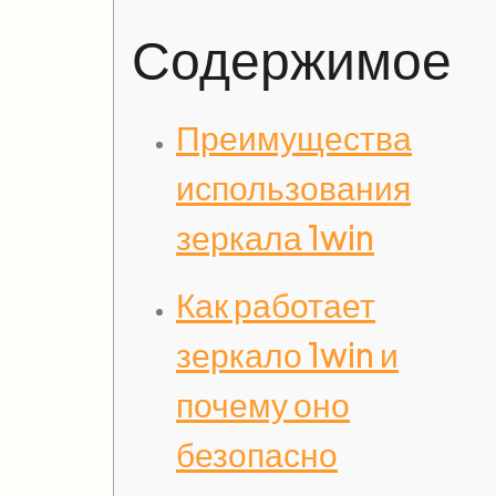
Содержимое
Преимущества
использования
зеркала 1win
Как работает
зеркало 1win и
почему оно
безопасно