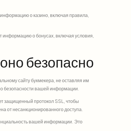
 информацию о казино, включая правила,
т информацию о бонусах, включая условия,
 оно безопасно
альному сайту букмекера, не оставляя им
сь о безопасности вашей информации.
зует защищенный протокол SSL, чтобы
на от несанкционированного доступа.
денциальность вашей информации. Это