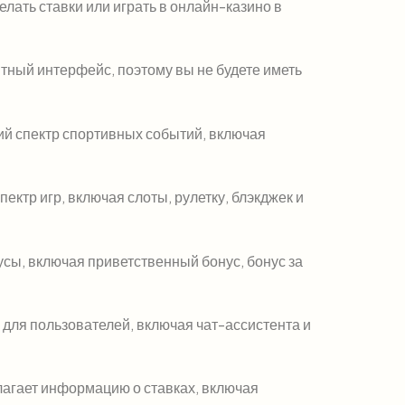
лать ставки или играть в онлайн-казино в
тный интерфейс, поэтому вы не будете иметь
ий спектр спортивных событий, включая
ктр игр, включая слоты, рулетку, блэкджек и
сы, включая приветственный бонус, бонус за
для пользователей, включая чат-ассистента и
лагает информацию о ставках, включая