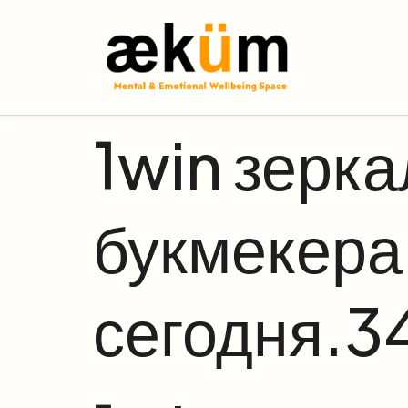
1win зерк
букмекера
сегодня.3