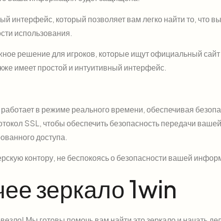
ый интерфейс, который позволяет вам легко найти то, что вы
ости использования.
дежное решение для игроков, которые ищут официальный сайт
кже имеет простой и интуитивный интерфейс.
й работает в режиме реального времени, обеспечивая безо
окол SSL, чтобы обеспечить безопасность передачи вашей
ованного доступа.
керскую контору, не беспокоясь о безопасности вашей инфор
чее зеркало 1win
везло! Мы готовы помочь вам найти это зеркало и начать дел