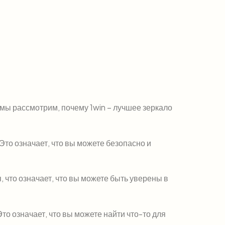
 мы рассмотрим, почему 1win – лучшее зеркало
 Это означает, что вы можете безопасно и
, что означает, что вы можете быть уверены в
Это означает, что вы можете найти что-то для