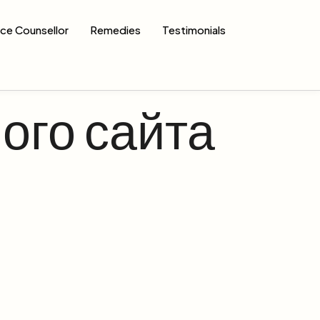
ce Counsellor
Remedies
Testimonials
ого сайта