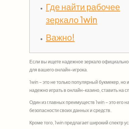
Где найти рабочее
зеркало 1win
Важно!
Если вы ищете надежное зеркало официального 
для вашего онлайн-игрока.
1win – это не только популярный букмекер, но 
надежно играть в онлайн-казино, ставить на с
Один из главных преимуществ 1win – это его н
безопасности своих данных и средств.
Кроме того, 1win предлагает широкий спектр ус