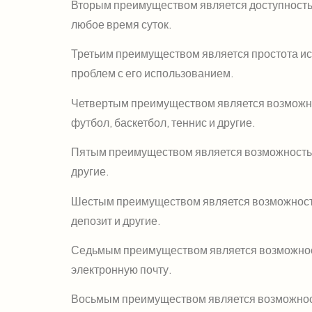
Вторым преимуществом является доступность. 
любое время суток.
Третьим преимуществом является простота исп
проблем с его использованием.
Четвертым преимуществом является возможнос
футбол, баскетбол, теннис и другие.
Пятым преимуществом является возможность иг
другие.
Шестым преимуществом является возможность 
депозит и другие.
Седьмым преимуществом является возможность
электронную почту.
Восьмым преимуществом является возможно