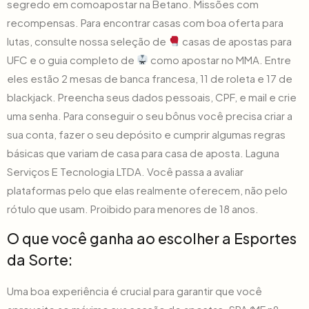
segredo em comoapostar na Betano. Missões com
recompensas. Para encontrar casas com boa oferta para
lutas, consulte nossa seleção de
casas de apostas para
UFC e o guia completo de
como apostar no MMA. Entre
eles estão 2 mesas de banca francesa, 11 de roleta e 17 de
blackjack. Preencha seus dados pessoais, CPF, e mail e crie
uma senha. Para conseguir o seu bônus você precisa criar a
sua conta, fazer o seu depósito e cumprir algumas regras
básicas que variam de casa para casa de aposta. Laguna
Serviços E Tecnologia LTDA. Você passa a avaliar
plataformas pelo que elas realmente oferecem, não pelo
rótulo que usam. Proibido para menores de 18 anos.
O que você ganha ao escolher a Esportes
da Sorte:
Uma boa experiência é crucial para garantir que você