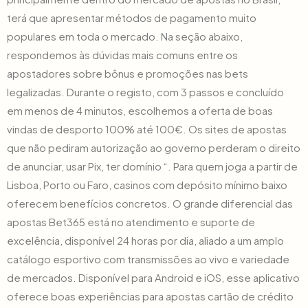
terá que apresentar métodos de pagamento muito
populares em toda o mercado. Na seção abaixo,
respondemos às dúvidas mais comuns entre os
apostadores sobre bônus e promoções nas bets
legalizadas. Durante o registo, com 3 passos e concluído
em menos de 4 minutos, escolhemos a oferta de boas
vindas de desporto 100% até 100€. Os sites de apostas
que não pediram autorização ao governo perderam o direito
de anunciar, usar Pix, ter domínio “. Para quem joga a partir de
Lisboa, Porto ou Faro, casinos com depósito mínimo baixo
oferecem benefícios concretos. O grande diferencial das
apostas Bet365 está no atendimento e suporte de
excelência, disponível 24 horas por dia, aliado a um amplo
catálogo esportivo com transmissões ao vivo e variedade
de mercados. Disponível para Android e iOS, esse aplicativo
oferece boas experiências para apostas cartão de crédito