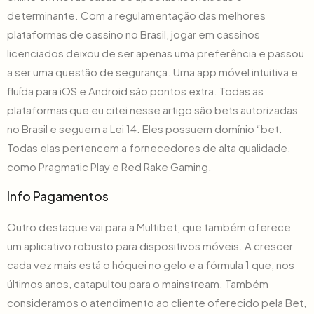
determinante. Com a regulamentação das melhores
plataformas de cassino no Brasil, jogar em cassinos
licenciados deixou de ser apenas uma preferência e passou
a ser uma questão de segurança. Uma app móvel intuitiva e
fluída para iOS e Android são pontos extra. Todas as
plataformas que eu citei nesse artigo são bets autorizadas
no Brasil e seguem a Lei 14. Eles possuem domínio “bet.
Todas elas pertencem a fornecedores de alta qualidade,
como Pragmatic Play e Red Rake Gaming.
Info Pagamentos
Outro destaque vai para a Multibet, que também oferece
um aplicativo robusto para dispositivos móveis. A crescer
cada vez mais está o hóquei no gelo e a fórmula 1 que, nos
últimos anos, catapultou para o mainstream. Também
consideramos o atendimento ao cliente oferecido pela Bet,