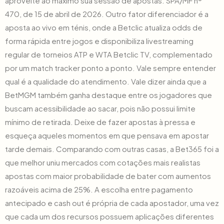
aproveite ao máximo sua sessão de apostas. SPA/MF nº
470, de 15 de abril de 2026. Outro fator diferenciador é a
aposta ao vivo em ténis, onde a Betclic atualiza odds de
forma rápida entre jogos e disponibiliza livestreaming
regular de torneios ATP e WTA Betclic TV, complementado
por um match tracker ponto a ponto. Vale sempre entender
qual é a qualidade do atendimento. Vale dizer ainda que a
BetMGM também ganha destaque entre os jogadores que
buscam acessibilidade ao sacar, pois não possui limite
mínimo de retirada. Deixe de fazer apostas à pressa e
esqueça aqueles momentos em que pensava em apostar
tarde demais. Comparando com outras casas, a Bet365 foi a
que melhor uniu mercados com cotações mais realistas
apostas com maior probabilidade de bater com aumentos
razoáveis acima de 25%. A escolha entre pagamento
antecipado e cash out é própria de cada apostador, uma vez
que cada um dos recursos possuem aplicações diferentes