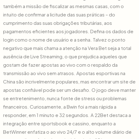
também a missão de fiscalizar as mesmas casas, com o
intuito de confirmar a licitude das suas práticas – do
cumprimento das suas obrigações tributárias, aos
pagamentos eficientes aos jogadores. Defina os dados de
login como o nome de usuário e a senha. Talvez o ponto
negativo que mais chama a atenção na Vera Bet seja a total
ausência de Live Streaming, o que prejudica aqueles que
gostam de fazer apostas ao vivo com o respaldo da
transmissão ao vivo sem atrasos. Apostas esportivas na
China são incrivelmente populares, mas encontrar um site de
apostas confiável pode ser um desafio. O jogo deve manter
se entretenimento, nunca fonte de stress ou problemas
financeiros. Curiosamente, a Bwin foi a mais rápida a
responder, em 1 minuto e 32 segundos. A 22Bet destaca a
integração entre sportsbook e cassino, enquanto a
BetWinner enfatiza o ao vivo 24/7 e o alto volume diário de