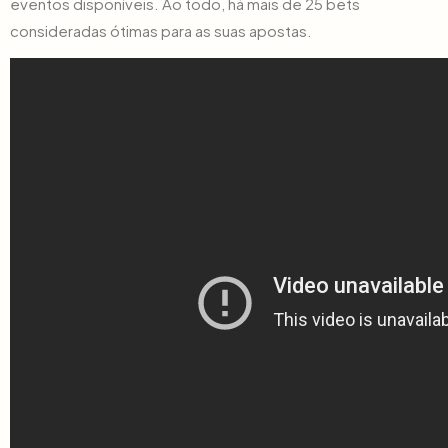
eventos disponíveis. Ao todo, há mais de 25 bets
consideradas ótimas para as suas apostas.