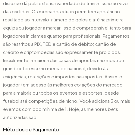
disso se dá pela extensa variedade de transmissão ao vivo
das partidas. Os mercados atuais permitem apostar no
resultado ao intervalo, número de golos e até na primeira
equipa ou jogador a marcar. Isso é compreensível tanto para
jogadores iniciantes quanto para profissionais. Pagamentos
são restritos a PIX, TED e cartão de débito; cartão de
crédito e criptomoedas são expressamente proibidos.
Inicialmente, a maioria das casas de apostas não mostrou
grande interesse no mercado nacional, devido às
exigências, restrições e impostos nas apostas. Assim, o
jogador tem acesso às melhores cotações do mercado
para a maioria ou todos os eventos e esportes, desde
futebol até competições de nicho. Você adiciona 3 ou mais
eventos com odd mínima de 1. Hoje, as melhores bets
autorizadas são.
Métodos de Pagamento