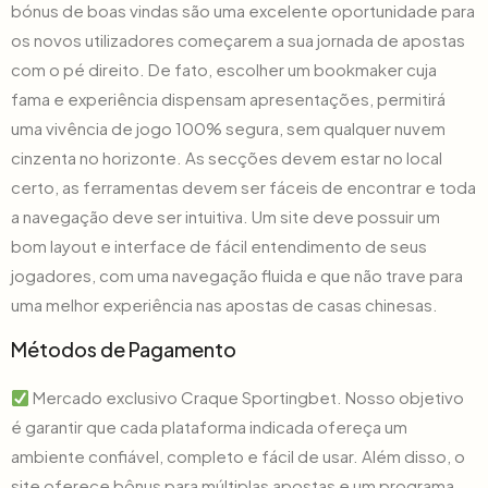
bónus de boas vindas são uma excelente oportunidade para
os novos utilizadores começarem a sua jornada de apostas
com o pé direito. De fato, escolher um bookmaker cuja
fama e experiência dispensam apresentações, permitirá
uma vivência de jogo 100% segura, sem qualquer nuvem
cinzenta no horizonte. As secções devem estar no local
certo, as ferramentas devem ser fáceis de encontrar e toda
a navegação deve ser intuitiva. Um site deve possuir um
bom layout e interface de fácil entendimento de seus
jogadores, com uma navegação fluida e que não trave para
uma melhor experiência nas apostas de casas chinesas.
Métodos de Pagamento
Mercado exclusivo Craque Sportingbet. Nosso objetivo
é garantir que cada plataforma indicada ofereça um
ambiente confiável, completo e fácil de usar. Além disso, o
site oferece bônus para múltiplas apostas e um programa