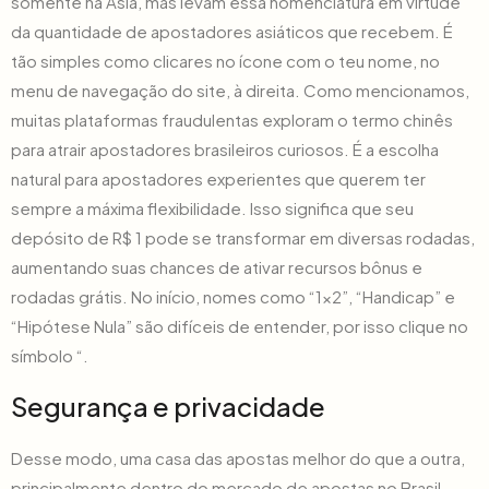
somente na Ásia, mas levam essa nomenclatura em virtude
da quantidade de apostadores asiáticos que recebem. É
tão simples como clicares no ícone com o teu nome, no
menu de navegação do site, à direita. Como mencionamos,
muitas plataformas fraudulentas exploram o termo chinês
para atrair apostadores brasileiros curiosos. É a escolha
natural para apostadores experientes que querem ter
sempre a máxima flexibilidade. Isso significa que seu
depósito de R$ 1 pode se transformar em diversas rodadas,
aumentando suas chances de ativar recursos bônus e
rodadas grátis. No início, nomes como “1×2”, “Handicap” e
“Hipótese Nula” são difíceis de entender, por isso clique no
símbolo “.
Segurança e privacidade
Desse modo, uma casa das apostas melhor do que a outra,
principalmente dentro do mercado de apostas no Brasil,