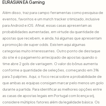
EURASIAN EA Gaming
Além disso, traz para campo ferramentas como pesquisa de
eventos, favoritos e um match tracker otimizado, inclusive
para Android e iOS. Afinal, essas casas apresentam as
probabilidades aumentadas, em virtude da quantidade de
apostas que recebem, e ainda, há algumas que apresentam
a promoção de super odds. Existem aqui algumas
categorias muito interessantes. Outro ponto de destaque
do site é o pagamento antecipado de apostas quando o
time abre 2 gols de vantagem. O valor do bônus aumenta
conforme a quantidade de seleções, começando em 3%
para 3 palpites. Aqui, o foco recai sobre a probabilidade de
que ambas as equipas consigam marcar pelo menos um golo
durante a partida. Para identificar as melhores opções entre
as casas de apostas legais em Portugal com licença srij,
considere múltiplos fatores além da legalidade básica. Os