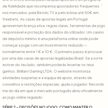
de fidelidade que recompensa apostadores frequentes. ”
nos mercados, pela Betclic TV e pelo bónus até 50€ em
freebets. As casas de apostas legais em Portugal
apresentam licença ativa, regras claras, ferramentas de jogo
responsável e proteção dos dados do utilizador. Um casino
de depósito mínimo é uma plataforma online onde pode
começar a jogar com um investimento reduzido —
normalmente entre 1 € e 10 €. O primeiro passo é procurar
por uma das casas de apostas legalizadas Brasil. Se a sorte
estiver do teu lado, também poderás levantar os teus
ganhos. Brilliant Gaming LTDA. O website monitoriza
atividades suspeitas e a equipa de apoio, através de
conselhos e restrições especiais, ajuda o jogador. Recordo
me do dia em que o mercado português abriu oficialmente
ao jogo online regulado.
SÉRIE 2 – DECISÕES NO JOGO: COMO MANTER O