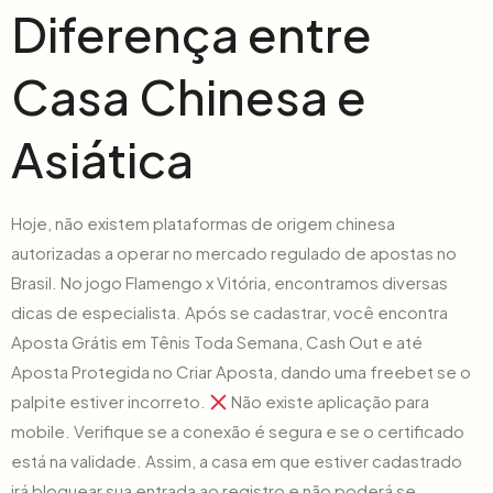
Diferença entre
Casa Chinesa e
Asiática
Hoje, não existem plataformas de origem chinesa
autorizadas a operar no mercado regulado de apostas no
Brasil. No jogo Flamengo x Vitória, encontramos diversas
dicas de especialista. Após se cadastrar, você encontra
Aposta Grátis em Tênis Toda Semana, Cash Out e até
Aposta Protegida no Criar Aposta, dando uma freebet se o
palpite estiver incorreto.
Não existe aplicação para
mobile. Verifique se a conexão é segura e se o certificado
está na validade. Assim, a casa em que estiver cadastrado
irá bloquear sua entrada ao registro e não poderá se