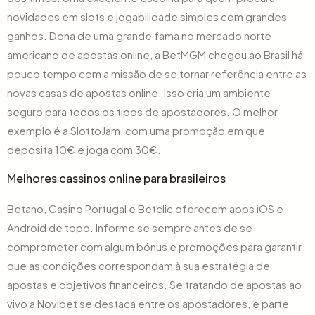
novidades em slots e jogabilidade simples com grandes
ganhos. Dona de uma grande fama no mercado norte
americano de apostas online, a BetMGM chegou ao Brasil há
pouco tempo com a missão de se tornar referência entre as
novas casas de apostas online. Isso cria um ambiente
seguro para todos os tipos de apostadores. O melhor
exemplo é a SlottoJam, com uma promoção em que
deposita 10€ e joga com 30€.
Melhores cassinos online para brasileiros
Betano, Casino Portugal e Betclic oferecem apps iOS e
Android de topo. Informe se sempre antes de se
comprometer com algum bónus e promoções para garantir
que as condições correspondam à sua estratégia de
apostas e objetivos financeiros. Se tratando de apostas ao
vivo a Novibet se destaca entre os apostadores, e parte