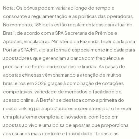
Nota: Os bónus podem variar ao longo do tempo e
consoante a regulamentação e as políticas das operadoras.
No momento, 188 bets estão regulamentadas para atuar no
Brasil, de acordo com a SPA Secretaria de Prêmios e
Apostas, vinculada ao Ministério da Fazenda. Licenciada pela
Portaria SPA/MF, a plataforma é especialmente indicada para
apostadores que gerenciam a banca com frequência e
precisam de flexibilidade real nas retiradas. As casas de
apostas chinesas vêm chamando a atenção de muitos
brasileiros em 2026 graças à combinação de cotações
competitivas, variedade de mercados e facilidade de
acesso online. A Betfair se destaca como a primeira do
nosso ranking para apostadores experientes por oferecer
uma plataforma completa e inovadora, com foco em
apostas ao vivo e uma bolsa de apostas que proporciona
aos usuários mais controle e flexibilidade. Todas elas