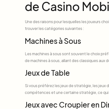
de Casino Mobi
Une des raisons pour lesquelles les joueurs cho
trouver les catégories suivantes :
Machines à Sous
Les machines à sous sont souvent le choix préfé
de machines à sous, allant des classiques aux 
Jeux de Table
Si vous préférez les jeux de stratégie, les jeux
compétences et une certaine stratégie, ce qui 
Jeux avec Croupier en Di