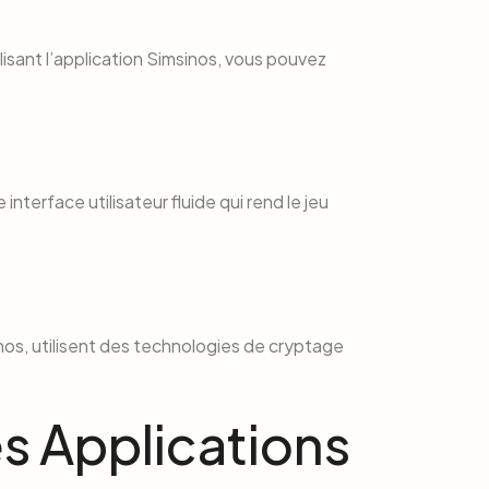
isant l’application Simsinos, vous pouvez
nterface utilisateur fluide qui rend le jeu
inos, utilisent des technologies de cryptage
es Applications