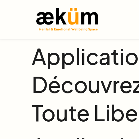
Applicatio
Découvrez
Toute Libe