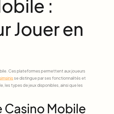
obile :
r Jouer en
obile. Ces plateformes permettent aux joueurs
simsinis
se distingue par ses fonctionnalités et
, les types de jeux disponibles, ainsi que les
e Casino Mobile