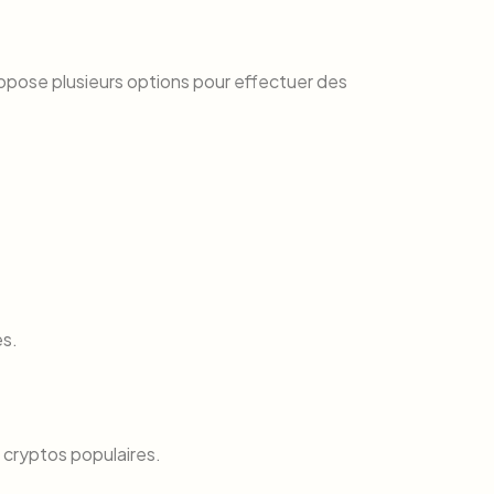
opose plusieurs options pour effectuer des
es.
cryptos populaires.