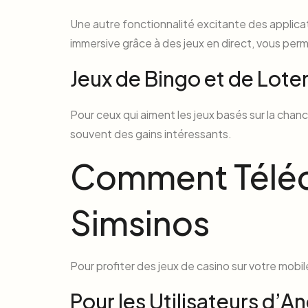
Une autre fonctionnalité excitante des applicat
immersive grâce à des jeux en direct, vous perme
Jeux de Bingo et de Loter
Pour ceux qui aiment les jeux basés sur la chan
souvent des gains intéressants.
Comment Télécha
Simsinos
Pour profiter des jeux de casino sur votre mobile
Pour les Utilisateurs d’A