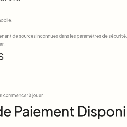
mobile.
rovenant de sources inconnues dans les paramètres de sécurité
er.
OS
r commencer à jouer.
e Paiement Disponib