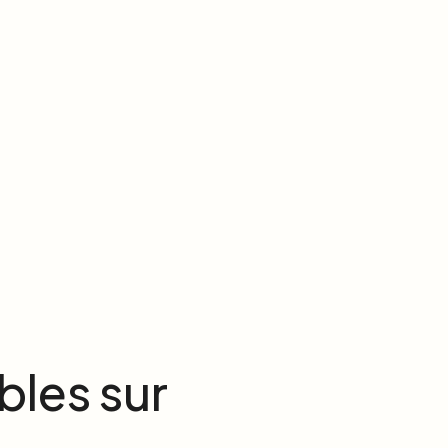
.
les sur