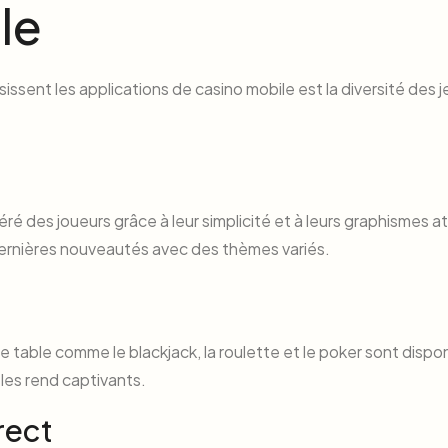
le
isissent les applications de casino mobile est la diversité de
ré des joueurs grâce à leur simplicité et à leurs graphismes 
dernières nouveautés avec des thèmes variés.
 de table comme le blackjack, la roulette et le poker sont disp
les rend captivants.
rect