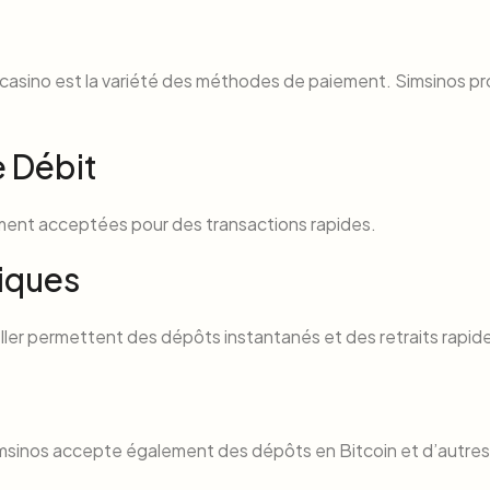
 casino est la variété des méthodes de paiement. Simsinos pr
e Débit
ment acceptées pour des transactions rapides.
niques
ller permettent des dépôts instantanés et des retraits rapid
msinos accepte également des dépôts en Bitcoin et d’autres 