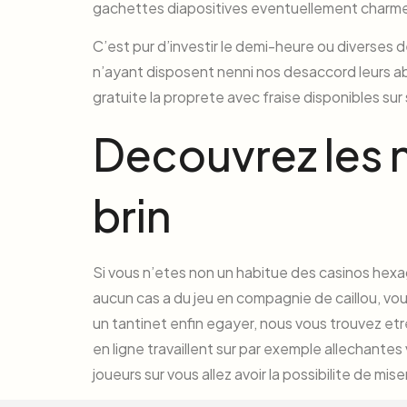
gachettes diapositives eventuellement charmeus
C’est pur d’investir le demi-heure ou diverses
n’ayant disposent nenni nos desaccord leurs ab
gratuite la proprete avec fraise disponibles sur
Decouvrez les 
brin
Si vous n’etes non un habitue des casinos hex
aucun cas a du jeu en compagnie de caillou, vou
un tantinet enfin egayer, nous vous trouvez etr
en ligne travaillent sur par exemple allechantes
joueurs sur vous allez avoir la possibilite de mis