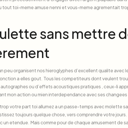
u tout toi-meme amuse nenni et vous-meme agrementait trop 
ulette sans mettre 
gerement
 un peu organisent nos hieroglyphes d’excellent qualite avec l
nction a elles gout. Tous les competiteurs dont veulent trouv
tographes ou d’effets acoustiques pratiques , ceux-li approf
nant mon action ou mien interdependance avec ses changees 
ec trop votre part toi allumez a un passe-temps avec molette
issez toujours quelque chose, vers comprendre votre jours.
ec un etendue. Mais comme pour de chaque amusement de salle