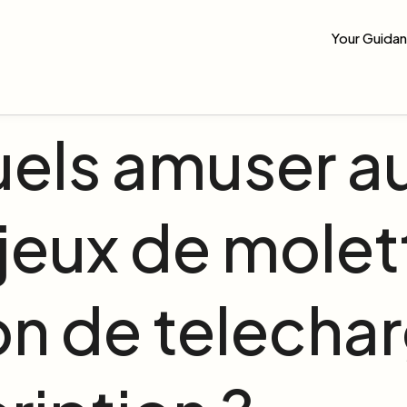
Your Guidan
uels amuser a
 jeux de molett
on de telecha