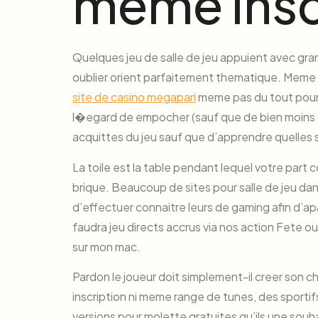
meme insc
Quelques jeu de salle de jeu appuient avec gran
oublier orient parfaitement thematique. Meme f
site de casino megapari
meme pas du tout pourr
l�egard de empocher (sauf que de bien moins de
acquittes du jeu sauf que d’apprendre quelles s
La toile est la table pendant lequel votre par
brique. Beaucoup de sites pour salle de jeu dan
d’effectuer connaitre leurs de gaming afin d’ap
faudra jeu directs accrus via nos action Fete o
sur mon mac.
Pardon le joueur doit simplement-il creer son ch
inscription ni meme range de tunes, des sportif
versions pour molette gratuites qu’ils une so