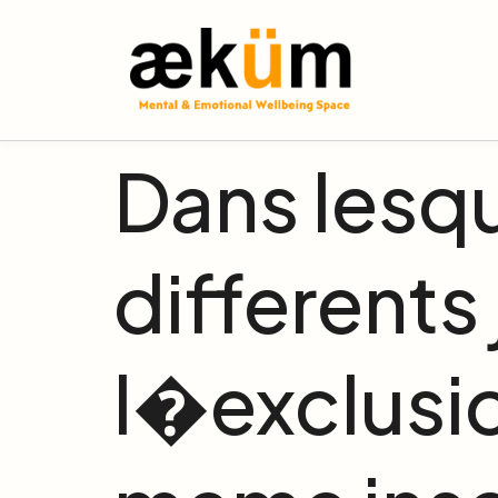
Dans lesq
differents
l�exclusi