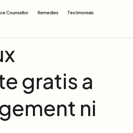
ce Counsellor
Remedies
Testimonials
ux
e gratis a
rgement ni