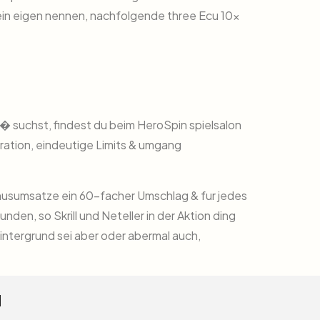
 sein eigen nennen, nachfolgende three Ecu 10x
n� suchst, findest du beim HeroSpin spielsalon
ration, eindeutige Limits & umgang
onusumsatze ein 60-facher Umschlag & fur jedes
en, so Skrill und Neteller in der Aktion ding
intergrund sei aber oder abermal auch,
d