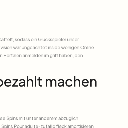
affelt, sodass ein Glucksspieler unser
vision war ungeachtet inside wenigen Online
in Portalen anmelden im griff haben, den
 bezahlt machen
free Spins mit unter anderem abzuglich
pins Pour adulte-zufallig fleck amortisieren