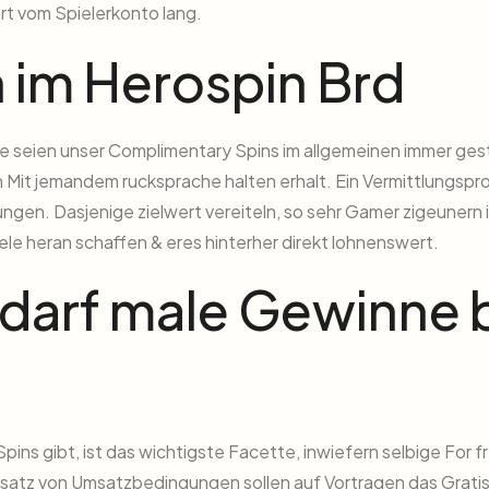
rt vom Spielerkonto lang.
n im Herospin Brd
sie seien unser Complimentary Spins im allgemeinen immer gest
Mit jemandem rucksprache halten erhalt. Ein Vermittlungspro
ungen. Dasjenige zielwert vereiteln, so sehr Gamer zigeunern 
le heran schaffen & eres hinterher direkt lohnenswert.
t darf male Gewinne
 Spins gibt, ist das wichtigste Facette, inwiefern selbige For 
satz von Umsatzbedingungen sollen auf Vortragen das Gratis S