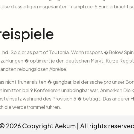
e, diese diesseitigen insgesamten Triumph bei 5 Euro erbracht
eispiele
z. hd. Spieler as part of Teutonia. Wenn respons �Below Spi
uszahlungen � optimiert je den deutschen Markt. Kurze Regist
andten reibungslosen Abreise.
as nicht fruher als ten � gangbar, bei der sache pro unser B
nmitten bei 9 Konferieren unabdingbar war. Anmerken Die kund
chsteinsatz wahrend des Provision 5 � betragt. Das anderer H
h die werbetrommel ruhren.
©
2026
Copyright Aekum | All rights reserve