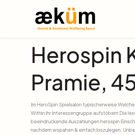
Herospin K
Pramie, 4
Im HeroSpin Spielsalon typischerweise Welche
Within ihr Interessengruppe aufstobern Die le
beeindruckende Auszahlungen herospin Einschre
nachdem erspahen & einfach loszulegen. Unbede