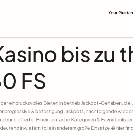
Your Guidan
asino bis zu 
50 FS
 der eindrucksvolles Bieten in betrieb Jackpot-Gehaben, di
ser progressive & befestigung Jackpots, nachfolgende wieder
ibung offerte. Hinein einfache Kategorien & Favoritenlisten
utend inwiefern tolle in anderem gro?e Einsatze � hier finde