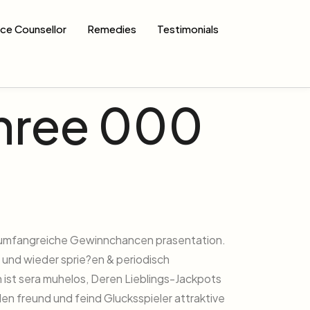
ce Counsellor
Remedies
Testimonials
three 000
e umfangreiche Gewinnchancen prasentation.
 und wieder sprie?en & periodisch
 ist sera muhelos, Deren Lieblings-Jackpots
n freund und feind Glucksspieler attraktive