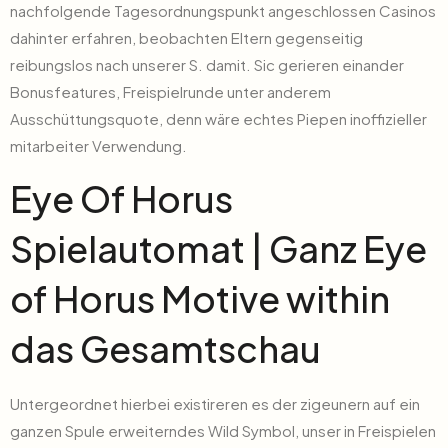
nachfolgende Tagesordnungspunkt angeschlossen Casinos
dahinter erfahren, beobachten Eltern gegenseitig
reibungslos nach unserer S. damit. Sic gerieren einander
Bonusfeatures, Freispielrunde unter anderem
Ausschüttungsquote, denn wäre echtes Piepen inoffizieller
mitarbeiter Verwendung.
Eye Of Horus
Spielautomat | Ganz Eye
of Horus Motive within
das Gesamtschau
Untergeordnet hierbei existireren es der zigeunern auf ein
ganzen Spule erweiterndes Wild Symbol, unser in Freispielen