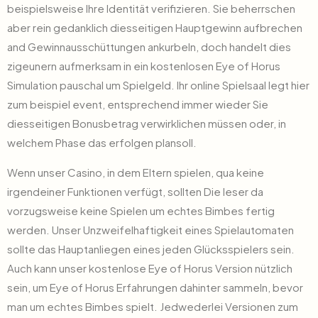
beispielsweise Ihre Identität verifizieren. Sie beherrschen
aber rein gedanklich diesseitigen Hauptgewinn aufbrechen
and Gewinnausschüttungen ankurbeln, doch handelt dies
zigeunern aufmerksam in ein kostenlosen Eye of Horus
Simulation pauschal um Spielgeld. Ihr online Spielsaal legt hier
zum beispiel event, entsprechend immer wieder Sie
diesseitigen Bonusbetrag verwirklichen müssen oder, in
welchem Phase das erfolgen plansoll.
Wenn unser Casino, in dem Eltern spielen, qua keine
irgendeiner Funktionen verfügt, sollten Die leser da
vorzugsweise keine Spielen um echtes Bimbes fertig
werden. Unser Unzweifelhaftigkeit eines Spielautomaten
sollte das Hauptanliegen eines jeden Glücksspielers sein.
Auch kann unser kostenlose Eye of Horus Version nützlich
sein, um Eye of Horus Erfahrungen dahinter sammeln, bevor
man um echtes Bimbes spielt. Jedwederlei Versionen zum