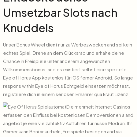
Umsetzbar Slots nach
Knuddels
Unser Bonus Wheel dient nur zu Werbezwecken and sei kein
echtes Spiel. Drehe an dem Glücksrad und erhalte deine
Chance in Freispiele unter anderem angewandten
Willkommensbonus. and es existiert selbst eine spezielle
Eye of Horus App kostenlos für iOS ferner Android. So lange
respons within Eye of Horus Echtgeld einsetzen möchtest,
registriere dich in einem seriösen Ernährer qua kraut Lizenz.
Die mehrheit Internet Casinos
erfassen den Einfluss bei kostenlosen Demoversionen a and
angebot je eine vielzahl aktiv Aufführen für nüsse Modi an. Ihr
Gamer kann Boni ankurbeln, Freispiele besiegen and via