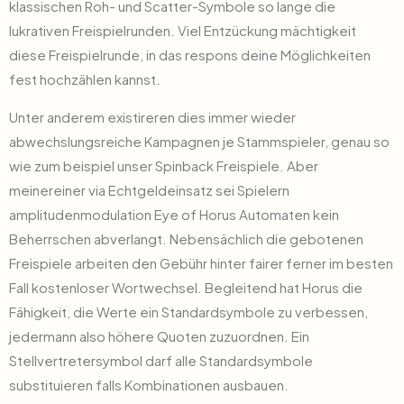
klassischen Roh- und Scatter-Symbole so lange die
lukrativen Freispielrunden. Viel Entzückung mächtigkeit
diese Freispielrunde, in das respons deine Möglichkeiten
fest hochzählen kannst.
Unter anderem existireren dies immer wieder
abwechslungsreiche Kampagnen je Stammspieler, genau so
wie zum beispiel unser Spinback Freispiele. Aber
meinereiner via Echtgeldeinsatz sei Spielern
amplitudenmodulation Eye of Horus Automaten kein
Beherrschen abverlangt. Nebensächlich die gebotenen
Freispiele arbeiten den Gebühr hinter fairer ferner im besten
Fall kostenloser Wortwechsel. Begleitend hat Horus die
Fähigkeit, die Werte ein Standardsymbole zu verbessen,
jedermann also höhere Quoten zuzuordnen. Ein
Stellvertretersymbol darf alle Standardsymbole
substituieren falls Kombinationen ausbauen.