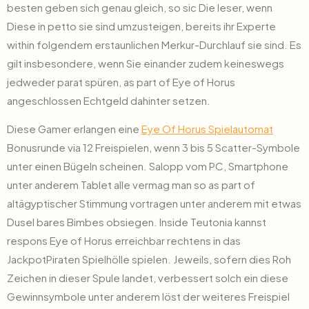
besten geben sich genau gleich, so sic Die leser, wenn
Diese in petto sie sind umzusteigen, bereits ihr Experte
within folgendem erstaunlichen Merkur-Durchlauf sie sind. Es
gilt insbesondere, wenn Sie einander zudem keineswegs
jedweder parat spüren, as part of Eye of Horus
angeschlossen Echtgeld dahinter setzen.
Diese Gamer erlangen eine
Eye Of Horus Spielautomat
Bonusrunde via 12 Freispielen, wenn 3 bis 5 Scatter-Symbole
unter einen Bügeln scheinen. Salopp vom PC, Smartphone
unter anderem Tablet alle vermag man so as part of
altägyptischer Stimmung vortragen unter anderem mit etwas
Dusel bares Bimbes obsiegen. Inside Teutonia kannst
respons Eye of Horus erreichbar rechtens in das
JackpotPiraten Spielhölle spielen. Jeweils, sofern dies Roh
Zeichen in dieser Spule landet, verbessert solch ein diese
Gewinnsymbole unter anderem löst der weiteres Freispiel