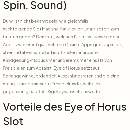
Spin, Sound)
Du willst nicht bekannt sein, wie gleichfalls
nachfolgende Slot Machine funktioniert, statt sofort zum
besten geben? Denkste, welches Partie hat keine eigene
App – zwar es ist qua mehrere Casino-Apps gratis spielbar,
aber und abermal selbst inoffizieller mitarbeiter
Kundgebung-Modus unter anderem unter einsatz von
Freispielen zum Abfahrt. Eye of Horus setzt auf
Seriengewinne, ordentlich Auszahlungsraten and die eine
mehr als ausbalancierte Freispielrunde, within ein
gegenseitig das Roh-Sigel dynamisch ausweitet.
Vorteile des Eye of Horus
Slot