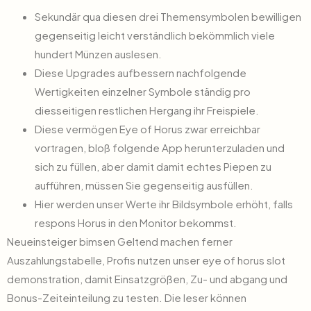
Sekundär qua diesen drei Themensymbolen bewilligen
gegenseitig leicht verständlich bekömmlich viele
hundert Münzen auslesen.
Diese Upgrades aufbessern nachfolgende
Wertigkeiten einzelner Symbole ständig pro
diesseitigen restlichen Hergang ihr Freispiele.
Diese vermögen Eye of Horus zwar erreichbar
vortragen, bloß folgende App herunterzuladen und
sich zu füllen, aber damit damit echtes Piepen zu
aufführen, müssen Sie gegenseitig ausfüllen.
Hier werden unser Werte ihr Bildsymbole erhöht, falls
respons Horus in den Monitor bekommst.
Neueinsteiger bimsen Geltend machen ferner
Auszahlungstabelle, Profis nutzen unser eye of horus slot
demonstration, damit Einsatzgrößen, Zu- und abgang und
Bonus-Zeiteinteilung zu testen. Die leser können