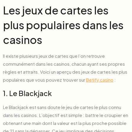
Les jeux de cartes les
plus populaires dans les
casinos
Il existe plusieurs jeux de cartes que l’on retrouve
communément dans les casinos, chacun ayant ses propres
règles et attraits. Voici un aperçu des jeux de cartes les plus
populaires que vous pouvez trouver sur
Betify casino
:
1. Le Blackjack
Le Blackjack est sans doute le jeu de cartes le plus connu
dans les casinos. L’objectif est simple : battre le croupier en
obtenant une main dont la valeur est la plus proche possible
de 21 sans la dépasser. Ce jeu implique des décisions