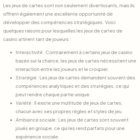
Les jeux de cartes sont non seulement divertissants, mais ils
offrent également une excellente opportunité de
développer des compétences stratégiques. Voici
quelques raisons pour lesquelles les jeux de cartes de
casino attirent tant de joueurs :
Interactivité :
Contrairement à certains jeux de casino
basés sur la chance, les jeux de cartes nécessitent une
interaction entre les joueurs et le croupier.
Stratégie :
Les jeux de cartes demandent souvent des
compétences analytiques et des stratégies, ce qui
peut rendre chaque partie unique.
Variété :
Il existe une multitude de jeux de cartes,
chacun avec ses propres règles et styles de jeu.
Ambiance sociale :
Les jeux de cartes sont souvent
joués en groupe, ce qui les rend parfaits pour une
expérience sociale.