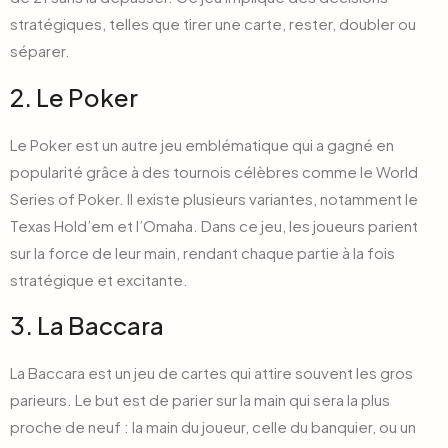
stratégiques, telles que tirer une carte, rester, doubler ou
séparer.
2. Le Poker
Le Poker est un autre jeu emblématique qui a gagné en
popularité grâce à des tournois célèbres comme le World
Series of Poker. Il existe plusieurs variantes, notamment le
Texas Hold’em et l’Omaha. Dans ce jeu, les joueurs parient
sur la force de leur main, rendant chaque partie à la fois
stratégique et excitante.
3. La Baccara
La Baccara est un jeu de cartes qui attire souvent les gros
parieurs. Le but est de parier sur la main qui sera la plus
proche de neuf : la main du joueur, celle du banquier, ou un