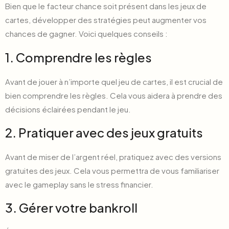
Bien que le facteur chance soit présent dans les jeux de
cartes, développer des stratégies peut augmenter vos
chances de gagner. Voici quelques conseils :
1. Comprendre les règles
Avant de jouer à n’importe quel jeu de cartes, il est crucial de
bien comprendre les règles. Cela vous aidera à prendre des
décisions éclairées pendant le jeu.
2. Pratiquer avec des jeux gratuits
Avant de miser de l’argent réel, pratiquez avec des versions
gratuites des jeux. Cela vous permettra de vous familiariser
avec le gameplay sans le stress financier.
3. Gérer votre bankroll