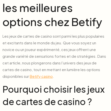
les meilleures
options chez Betify
Les jeux de cartes de casino sont parmi les plus populaires
et excitants dans le monde du jeu. Que vous soyez un
novice ou un joueur expérimenté, ces jeux offrent une
grande variété de sensations fortes et de stratégies. Dans
cet article, nous plongerons dans l’univers des jeux de
cartes de casino, tout en mettant en lumière les options
disponibles sur
Betify casino
.
Pourquoi choisir les jeux
de cartes de casino ?