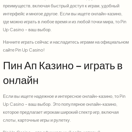
преимуществ, включая быстрый доступ к играм, удобный
интерфейс и многое другое. Если вы ищете онлайн-казино,
где можно играть в любое время и из любой точки мира, то Pin
Up Casino – ваш выбор.
Начните играть сейчас и насладитесь играми на официальном
сайте Pin Up Casino!
Пин Ап Казино – играть в
онлайн
Если вы ищете надежное и интересное онлайн-казино, то Pin
Up Casino – ваш выбор. Это популярное онлайн-казино,
которое предлагает игрокам широкий спектр игр, включая
слоты, карточные игры и рулетку.