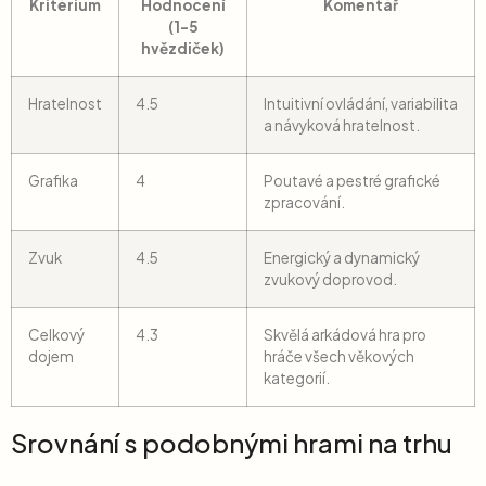
Kritérium
Hodnocení
Komentář
(1-5
hvězdiček)
Hratelnost
4.5
Intuitivní ovládání, variabilita
a návyková hratelnost.
Grafika
4
Poutavé a pestré grafické
zpracování.
Zvuk
4.5
Energický a dynamický
zvukový doprovod.
Celkový
4.3
Skvělá arkádová hra pro
dojem
hráče všech věkových
kategorií.
Srovnání s podobnými hrami na trhu