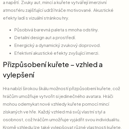
a napětí. Zvuky aut, mincí a kuřete vytvářejí imerzivní
atmosféru zajišťující udrží hráče motivované. Akustické
efekty ladí s vizuální stránkou hry.
Působivá barevná paleta s mnoha odstíny.
Detailní design aut a prostředí.
Energický a dynamický zvukový doprovod.
Efektivní akustické efekty zvyšující imerzi.
Přizpůsobení kuřete – vzhled a
vylepšení
Hra nabízí širokou škálu možností přizpůsobení kuřete, což
hráčům umožňuje vytvořit si jedinečného avatara. Hráči
mohou odemykat nové vzhledy kuřete pomocí mincí
získaných ve hře. Každý vzhled má svůj vlastní styl a
osobnost, což hráčům umožňuje vyjádřit svou individualitu.
Kromě vzhledu lze také vylepšovat různé vlastnosti kuřete,