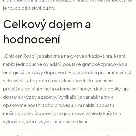
je to, co dělá skvělou hru.
Celkový dojem a
hodnocení
„Chicken Road“ je zábavná a návyková arkádová hra, která
nabízí jednoduché ovládání, poutavé grafické zpracování a
energický zvukový doprovod. Hra je vhodná pro hráče všech
věkových kategorií a úrovní zkušeností. Překonávání
překážek, sbírání mincí a odemykání nových kuřat poskytuje
dostatek výzev a zábavy. Vynikající je variabilita hry a
opakovatelnost hracího procesu. Hra nabízí spoustu
možností přizpůsobení, jako jsou nové vzhledy kuřete a
vylepšení, které zvyšují hráčovu motivaci.