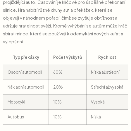
projíždějící auto. Časování je klíčové pro úspěšné překonání
silnice. Hra nabízí různé druhy aut a překážek, které se
objevují v náhodném pořadí, čímž se zvyšuje obtížnost a
udržuje hratelnost svěží. Kromě vyhýbání se autům může hráč
sbírat mince, které se používají k odemykání nových kuřat a
vylepšení.
Typ překážky
Počet výskytů
Rychlost
Osobní automobil
60%
Nízká až střední
Nákladní automobil
20%
Střední až vysoká
Motocykl
10%
Vysoká
Autobus
10%
Nízká