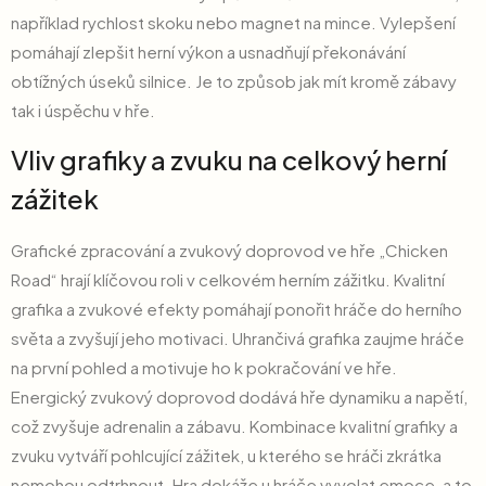
například rychlost skoku nebo magnet na mince. Vylepšení
pomáhají zlepšit herní výkon a usnadňují překonávání
obtížných úseků silnice. Je to způsob jak mít kromě zábavy
tak i úspěchu v hře.
Vliv grafiky a zvuku na celkový herní
zážitek
Grafické zpracování a zvukový doprovod ve hře „Chicken
Road“ hrají klíčovou roli v celkovém herním zážitku. Kvalitní
grafika a zvukové efekty pomáhají ponořit hráče do herního
světa a zvyšují jeho motivaci. Uhrančivá grafika zaujme hráče
na první pohled a motivuje ho k pokračování ve hře.
Energický zvukový doprovod dodává hře dynamiku a napětí,
což zvyšuje adrenalin a zábavu. Kombinace kvalitní grafiky a
zvuku vytváří pohlcující zážitek, u kterého se hráči zkrátka
nemohou odtrhnout. Hra dokáže u hráče vyvolat emoce, a to