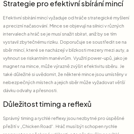
Strategie pro efektivní sbírání mincí
Efektivní sbírání mincí vyžaduje od hráče strategické myšlení
a precizní načasování. Mince se objevují na silnici v různých
intervalech a hráč se je musí snažit sbírat, aniž by se tím
vystavil zbytečnému riziku. Doporučuje se soustředit se na
sběr mincí, které se nacházejí v blízkosti mezery mezi auty, a
vyhnout se riskantním manévrům. Využití power-upů, jako je
magnet na mince, může výrazně zvýšit efektivitu sběru. Je
také důležité si uvědomit, že některé mince jsou umístěny v
nebezpečných místech a jejich sběr může vyžadovat větší
dávku odvahy a přesnosti.
Důležitost timing a reflexů
Správný timing a rychlé reflexy jsou nezbytné pro úspěšné
přežití v „Chicken Road“. Hráč musí být schopen rychle