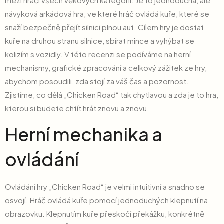
mezi hráči všech věkových kategorií. Je to jednoduchá, ale
návyková arkádová hra, ve které hráč ovládá kuře, které se
snaží bezpečně přejít silnici plnou aut. Cílem hry je dostat
kuře na druhou stranu silnice, sbírat mince a vyhýbat se
kolizím s vozidly. V této recenzi se podíváme na herní
mechanismy, grafické zpracování a celkový zážitek ze hry,
abychom posoudili, zda stojí za váš čas a pozornost.
Zjistíme, co dělá „Chicken Road“ tak chytlavou a zda je to hra,
kterou si budete chtít hrát znovu a znovu.
Herní mechanika a
ovládání
Ovládání hry „Chicken Road“ je velmi intuitivní a snadno se
osvojí. Hráč ovládá kuře pomocí jednoduchých klepnutí na
obrazovku. Klepnutím kuře přeskočí překážku, konkrétně