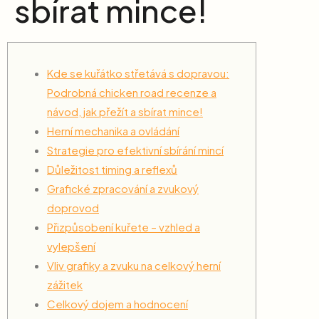
sbírat mince!
Kde se kuřátko střetává s dopravou:
Podrobná chicken road recenze a
návod, jak přežít a sbírat mince!
Herní mechanika a ovládání
Strategie pro efektivní sbírání mincí
Důležitost timing a reflexů
Grafické zpracování a zvukový
doprovod
Přizpůsobení kuřete – vzhled a
vylepšení
Vliv grafiky a zvuku na celkový herní
zážitek
Celkový dojem a hodnocení