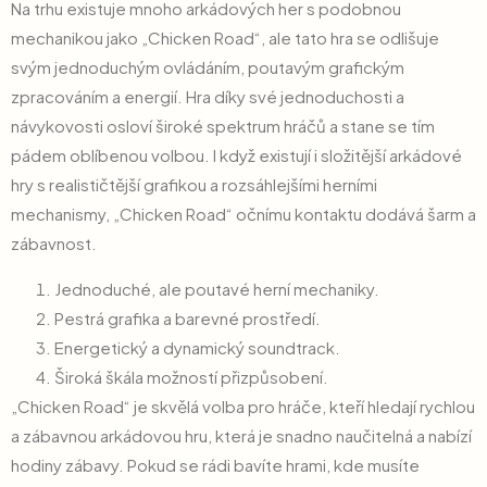
Na trhu existuje mnoho arkádových her s podobnou
mechanikou jako „Chicken Road“, ale tato hra se odlišuje
svým jednoduchým ovládáním, poutavým grafickým
zpracováním a energií. Hra díky své jednoduchosti a
návykovosti osloví široké spektrum hráčů a stane se tím
pádem oblíbenou volbou. I když existují i složitější arkádové
hry s realističtější grafikou a rozsáhlejšími herními
mechanismy, „Chicken Road“ očnímu kontaktu dodává šarm a
zábavnost.
Jednoduché, ale poutavé herní mechaniky.
Pestrá grafika a barevné prostředí.
Energetický a dynamický soundtrack.
Široká škála možností přizpůsobení.
„Chicken Road“ je skvělá volba pro hráče, kteří hledají rychlou
a zábavnou arkádovou hru, která je snadno naučitelná a nabízí
hodiny zábavy. Pokud se rádi bavíte hrami, kde musíte