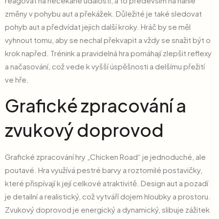
reagovat na nečekané události, a to především na náhlé
změny v pohybu aut a překážek. Důležité je také sledovat
pohyb aut a předvídat jejich další kroky. Hráč by se měl
vyhnout tomu, aby se nechal překvapit a vždy se snažit být o
krok napřed. Trénink a pravidelná hra pomáhají zlepšit reflexy
a načasování, což vede k vyšší úspěšnosti a delšímu přežití
ve hře.
Grafické zpracování a
zvukový doprovod
Grafické zpracování hry „Chicken Road“ je jednoduché, ale
poutavé. Hra využívá pestré barvy a roztomilé postavičky,
které přispívají k její celkové atraktivitě. Design aut a pozadí
je detailní a realistický, což vytváří dojem hloubky a prostoru.
Zvukový doprovod je energický a dynamický, slibuje zážitek