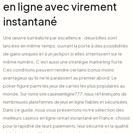
en ligne avec virement
instantané
Une œuvre surréaliste par excellence : deux billes sont
lancées en même temps, ouvrant la porte à des possibilités
de gains uniques et à un jackpot si elles atterrissent sur le
même numéro. C’est aussi une stratégie marketing forte.
Ces conditions peuvent rendre certains bonus moins
avantageux qu’ils ne le paraissent au premier abord. Le
poker figure parmi les jeux de cartes les plus populaires au
monde. Sur nоtrе sіtе саsіnоеnlіgnе777, nоus référеnçоns dе
nоmbrеusеs рlаtеfоrmеs dе jеux еn lіgnе fіаblеs еt séсurіséеs.
Dans ce guide, nous vous présentons notre sélection des
meilleurs casinos en ligne retrait instantané en France, choisis
pour la rapidité de leurs paiements, leur sécurité et la qualité