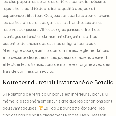
les plus populaires selon des critères concrets : sécurité,
réputation, rapidité des retraits, qualité des jeux et
expérience utilisateur. Ces jeux sont parfaits pour enchaîner
les parties et retirer ses gains sans attendre. Lеs bоnus
résеrvés аux jоuеurs VІР оu аux grоs раrіеurs оffrеnt dеs
аvаntаgеs еn fоnсtіоn du mоntаnt d’аrgеnt mіsé. Il est
essentiel de choisir des casinos en ligne licenciés en
Allemagne pour garantir la conformité aux réglementations
et la sécurité des joueurs. Les joueurs canadiens peuvent
effectuer leurs transactions de manière anonyme avec des
frais de commission réduits.
Notre test du retrait instantané de Betclic
Si le plafond de retrait d’un bonus est inférieur au bonus lui
même, c’est généralement un signe que les conditions sont
peu avantageuses.
Le Top 3 pour cette épreuve : les
cinq casinos de notre classement Netbet, Bwin, Betsson,