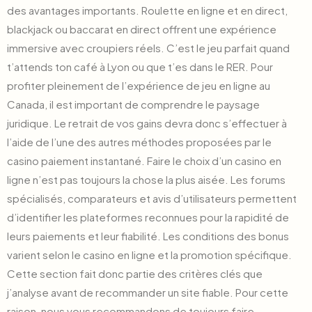
des avantages importants. Roulette en ligne et en direct,
blackjack ou baccarat en direct offrent une expérience
immersive avec croupiers réels. C’est le jeu parfait quand
t’attends ton café à Lyon ou que t’es dans le RER. Pour
profiter pleinement de l’expérience de jeu en ligne au
Canada, il est important de comprendre le paysage
juridique. Le retrait de vos gains devra donc s’effectuer à
l’aide de l’une des autres méthodes proposées par le
casino paiement instantané. Faire le choix d’un casino en
ligne n’est pas toujours la chose la plus aisée. Les forums
spécialisés, comparateurs et avis d’utilisateurs permettent
d’identifier les plateformes reconnues pour la rapidité de
leurs paiements et leur fiabilité. Les conditions des bonus
varient selon le casino en ligne et la promotion spécifique.
Cette section fait donc partie des critères clés que
j’analyse avant de recommander un site fiable. Pour cette
raison, nous vous recommandons de toujours faire