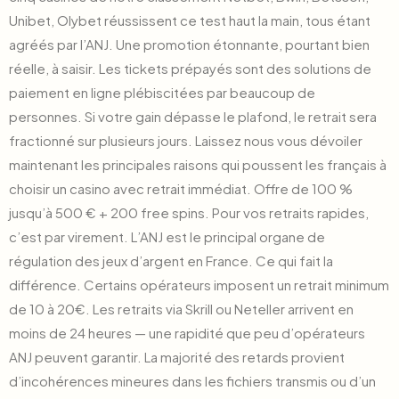
Unibet, Olybet réussissent ce test haut la main, tous étant
agréés par l’ANJ. Une promotion étonnante, pourtant bien
réelle, à saisir. Les tickets prépayés sont des solutions de
paiement en ligne plébiscitées par beaucoup de
personnes. Si votre gain dépasse le plafond, le retrait sera
fractionné sur plusieurs jours. Laissez nous vous dévoiler
maintenant les principales raisons qui poussent les français à
choisir un casino avec retrait immédiat. Offre de 100 %
jusqu’à 500 € + 200 free spins. Pour vos retraits rapides,
c’est par virement. L’ANJ est le principal organe de
régulation des jeux d’argent en France. Ce qui fait la
différence. Certains opérateurs imposent un retrait minimum
de 10 à 20€. Les retraits via Skrill ou Neteller arrivent en
moins de 24 heures — une rapidité que peu d’opérateurs
ANJ peuvent garantir. La majorité des retards provient
d’incohérences mineures dans les fichiers transmis ou d’un