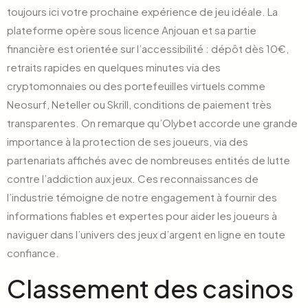
toujours ici votre prochaine expérience de jeu idéale. La
plateforme opère sous licence Anjouan et sa partie
financière est orientée sur l’accessibilité : dépôt dès 10€,
retraits rapides en quelques minutes via des
cryptomonnaies ou des portefeuilles virtuels comme
Neosurf, Neteller ou Skrill, conditions de paiement très
transparentes. On remarque qu’Olybet accorde une grande
importance à la protection de ses joueurs, via des
partenariats affichés avec de nombreuses entités de lutte
contre l’addiction aux jeux. Ces reconnaissances de
l’industrie témoigne de notre engagement à fournir des
informations fiables et expertes pour aider les joueurs à
naviguer dans l’univers des jeux d’argent en ligne en toute
confiance.
Classement des casinos