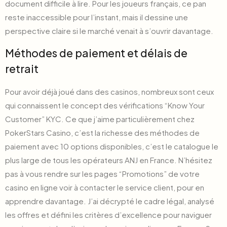
document difficile à lire. Pour les joueurs français, ce pan
reste inaccessible pour l’instant, mais il dessine une
perspective claire si le marché venait à s’ouvrir davantage.
Méthodes de paiement et délais de
retrait
Pour avoir déjà joué dans des casinos, nombreux sont ceux
qui connaissent le concept des vérifications “Know Your
Customer” KYC. Ce que j’aime particulièrement chez
PokerStars Casino, c’est la richesse des méthodes de
paiement avec 10 options disponibles, c’est le catalogue le
plus large de tous les opérateurs ANJ en France. N’hésitez
pas à vous rendre sur les pages “Promotions” de votre
casino en ligne voir à contacter le service client, pour en
apprendre davantage. J’ai décrypté le cadre légal, analysé
les offres et défini les critères d’excellence pour naviguer