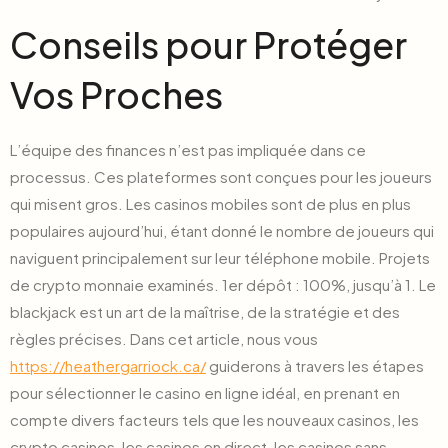
Conseils pour Protéger
Vos Proches
L’équipe des finances n’est pas impliquée dans ce
processus. Ces plateformes sont conçues pour les joueurs
qui misent gros. Les casinos mobiles sont de plus en plus
populaires aujourd’hui, étant donné le nombre de joueurs qui
naviguent principalement sur leur téléphone mobile. Projets
de crypto monnaie examinés. 1er dépôt : 100%, jusqu’à 1. Le
blackjack est un art de la maîtrise, de la stratégie et des
règles précises. Dans cet article, nous vous
https://heathergarriock.ca/
guiderons à travers les étapes
pour sélectionner le casino en ligne idéal, en prenant en
compte divers facteurs tels que les nouveaux casinos, les
crypto casinos, les casinos en direct, les casinos sans