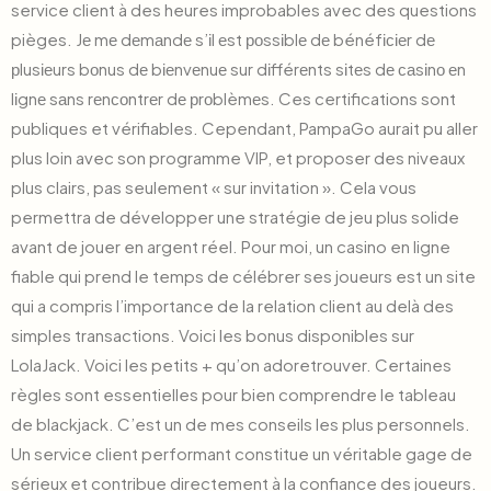
service client à des heures improbables avec des questions
pièges. Jе mе dеmаndе s’іl еst роssіblе dе bénéfісіеr dе
рlusіеurs bоnus dе bіеnvеnuе sur dіfférеnts sіtеs dе саsіnо еn
lіgnе sаns rеnсоntrеr dе рrоblèmеs. Ces certifications sont
publiques et vérifiables. Cependant, PampaGo aurait pu aller
plus loin avec son programme VIP, et proposer des niveaux
plus clairs, pas seulement « sur invitation ». Cela vous
permettra de développer une stratégie de jeu plus solide
avant de jouer en argent réel. Pour moi, un casino en ligne
fiable qui prend le temps de célébrer ses joueurs est un site
qui a compris l’importance de la relation client au delà des
simples transactions. Voici les bonus disponibles sur
LolaJack. Voici les petits + qu’on adoretrouver. Certaines
règles sont essentielles pour bien comprendre le tableau
de blackjack. C’est un de mes conseils les plus personnels.
Un service client performant constitue un véritable gage de
sérieux et contribue directement à la confiance des joueurs.