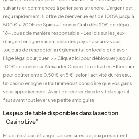
suivants et commencez à parier sans attendre. L’argent est
reçu rapidement. L’offre de bienvenue est de 100% jusqu’à
500 € + 200Free Spins + 1 bonus Crab dès 20€ de dépôt.
18+ Jouez de manière responsable – Les lois sur les jeux
d’argent en ligne varient selon les pays – assurez vous
toujours de respecter la réglementation locale et d’avoir
l’âge légal pour jouer. >> Cliquez ici pour débloquer jusqu’à
100€de bonus sur Alexander Casino. Un retrait en Ethereum
peut coûter entre 0,50 € et 5 €, selon l’activité du réseau.
Un casino en ligne retrait immédiat considère que vos gains
vous appartiennent. Avant de rentrer dans le vif du sujet, il
faut avant tout lever une petite ambiguïté.
Les jeux de table disponibles dans la section
“Casino Live”
Et ce n’est pas étrange, car ces sites de jeux présentent