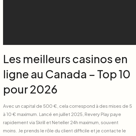
Les meilleurs casinos en
ligne au Canada – Top 10
pour 2026
Avec un capital de 500 €, cela correspond à des mises de 5
à 10 € maximum. Lancé en juillet 2025, Revery Play paye
rapidement via Skrill et Neteller 24h maximum, souvent
moins. Je prends le rôle du client difficile et je contacte le