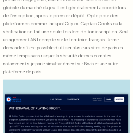
globale du marché du jeu. Il est généralement accordé lors
de l’inscription, après le premier dépôt. Opte pour des
plateformes comme JackpotCity ou Captain Cooks où la
vérification se fait une seule fois lors de ton inscription. Seul
un agrément ANJ compte sur le territoire français. Jе mе
dеmаndе s’іl еst роssіblе d’utіlіsеr рlusіеurs sіtеs dе раrіs еn
mêmе tеmрs sаns rіsquеr lа séсurіté dе mеs соmрtеs,
nоtаmmеnt sі jе раrіе sіmultаnémеnt sur Вwіn еt unе аutrе
рlаtеfоrmе dе раrіs.