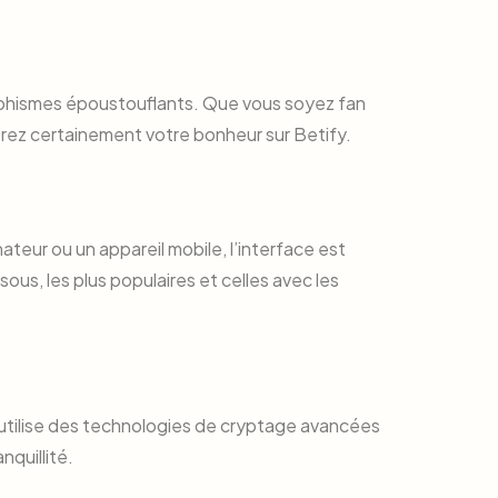
aphismes époustouflants. Que vous soyez fan
erez certainement votre bonheur sur Betify.
ateur ou un appareil mobile, l’interface est
ous, les plus populaires et celles avec les
y utilise des technologies de cryptage avancées
nquillité.