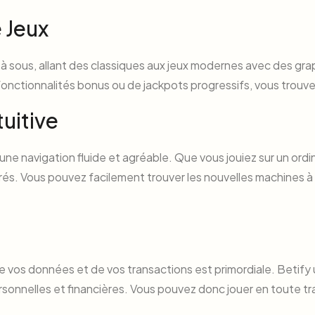
 Jeux
 sous, allant des classiques aux jeux modernes avec des gr
onctionnalités bonus ou de jackpots progressifs, vous trouv
tuitive
ne navigation fluide et agréable. Que vous jouiez sur un ordin
érés. Vous pouvez facilement trouver les nouvelles machines à s
 de vos données et de vos transactions est primordiale. Betif
rsonnelles et financières. Vous pouvez donc jouer en toute tra