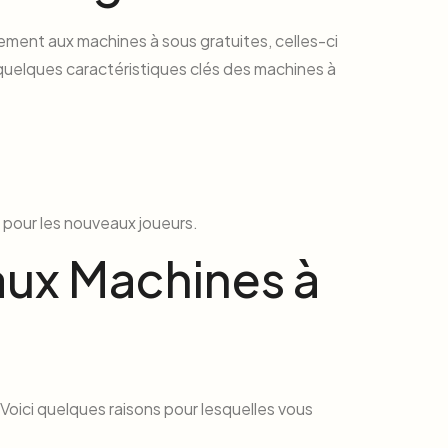
rement aux machines à sous gratuites, celles-ci
 quelques caractéristiques clés des machines à
 pour les nouveaux joueurs.
 aux Machines à
Voici quelques raisons pour lesquelles vous