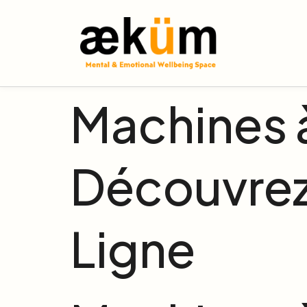
Machines à
Découvrez 
Ligne