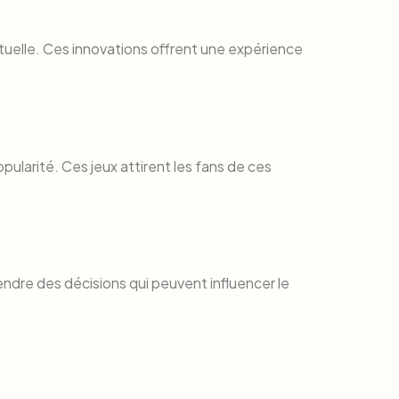
uelle. Ces innovations offrent une expérience
ularité. Ces jeux attirent les fans de ces
endre des décisions qui peuvent influencer le