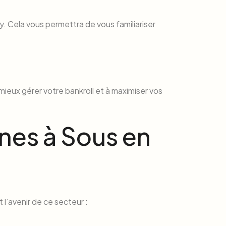
y. Cela vous permettra de vous familiariser
 mieux gérer votre bankroll et à maximiser vos
nes à Sous en
’avenir de ce secteur :