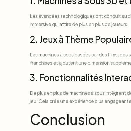
1. Machines à Sous 3D et 
Les avancées technologiques ont conduit au dé
immersive qui attire de plus en plus de joueurs.
2. Jeux à Thème Populair
Les machines à sous basées sur des films, des s
franchises et ajoutent une dimension supplémen
3. Fonctionnalités Intera
De plus en plus de machines à sous intègrent d
jeu. Cela crée une expérience plus engageant
Conclusion