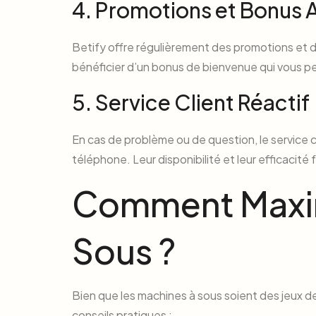
4. Promotions et Bonus A
Betify offre régulièrement des promotions et 
bénéficier d’un bonus de bienvenue qui vous pe
5. Service Client Réactif
En cas de problème ou de question, le service cl
téléphone. Leur disponibilité et leur efficacit
Comment Maximi
Sous ?
Bien que les machines à sous soient des jeux de
conseils pratiques :