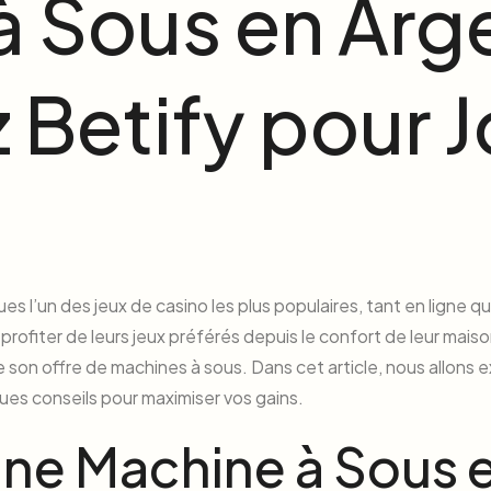
 Sous en Arge
Betify pour J
s l’un des jeux de casino les plus populaires, tant en ligne
de profiter de leurs jeux préférés depuis le confort de leur ma
de son offre de machines à sous. Dans cet article, nous allons 
ques conseils pour maximiser vos gains.
ne Machine à Sous e