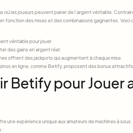
x où les joueurs peuvent parier de l’argent véritable. Contrai
el en fonction des mises et des combinaisons gagnantes. Voici
gent véritable pour jouer.
er des gains en argent réel.
nes offrent des jackpots qui augmentent à chaque mise.
inos en ligne, comme Betify, proposent des bonus attractifs
r Betify pour Jouer
offre une expérience unique aux amateurs de machines à sous. 
 :