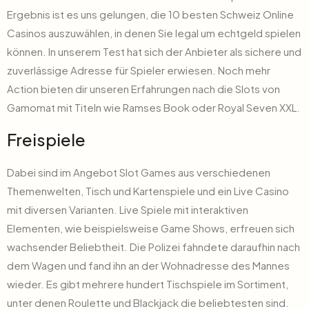
Ergebnis ist es uns gelungen, die 10 besten Schweiz Online
Casinos auszuwählen, in denen Sie legal um echtgeld spielen
können. In unserem Test hat sich der Anbieter als sichere und
zuverlässige Adresse für Spieler erwiesen. Noch mehr
Action bieten dir unseren Erfahrungen nach die Slots von
Gamomat mit Titeln wie Ramses Book oder Royal Seven XXL.
Freispiele
Dabei sind im Angebot Slot Games aus verschiedenen
Themenwelten, Tisch und Kartenspiele und ein Live Casino
mit diversen Varianten. Live Spiele mit interaktiven
Elementen, wie beispielsweise Game Shows, erfreuen sich
wachsender Beliebtheit. Die Polizei fahndete daraufhin nach
dem Wagen und fand ihn an der Wohnadresse des Mannes
wieder. Es gibt mehrere hundert Tischspiele im Sortiment,
unter denen Roulette und Blackjack die beliebtesten sind.