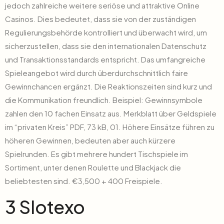
jedoch zahlreiche weitere seriöse und attraktive Online
Casinos. Dies bedeutet, dass sie von der zuständigen
Regulierungsbehörde kontrolliert und überwacht wird, um
sicherzustellen, dass sie den internationalen Datenschutz
und Transaktionsstandards entspricht. Das umfangreiche
Spieleangebot wird durch überdurchschnittlich faire
Gewinnchancen ergänzt. Die Reaktionszeiten sind kurz und
die Kommunikation freundlich. Beispiel: Gewinnsymbole
zahlen den 10 fachen Einsatz aus. Merkblatt über Geldspiele
im “privaten Kreis” PDF, 73 kB, 01. Höhere Einsätze führen zu
höheren Gewinnen, bedeuten aber auch kürzere
Spielrunden. Es gibt mehrere hundert Tischspiele im
Sortiment, unter denen Roulette und Blackjack die
beliebtesten sind. €3,500 + 400 Freispiele.
3 Slotexo