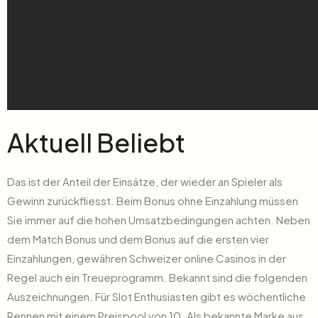
Aktuell Beliebt
Das ist der Anteil der Einsätze, der wieder an Spieler als
Gewinn zurückfliesst. Beim Bonus ohne Einzahlung müssen
Sie immer auf die hohen Umsatzbedingungen achten. Neben
dem Match Bonus und dem Bonus auf die ersten vier
Einzahlungen, gewähren Schweizer online Casinos in der
Regel auch ein Treueprogramm. Bekannt sind die folgenden
Auszeichnungen. Für Slot Enthusiasten gibt es wöchentliche
Rennen mit einem Preispool von 10. Als bekannte Marke aus