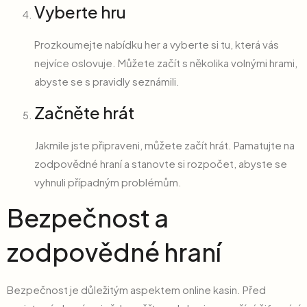
Vyberte hru
Prozkoumejte nabídku her a vyberte si tu, která vás
nejvíce oslovuje. Můžete začít s několika volnými hrami,
abyste se s pravidly seznámili.
Začněte hrát
Jakmile jste připraveni, můžete začít hrát. Pamatujte na
zodpovědné hraní a stanovte si rozpočet, abyste se
vyhnuli případným problémům.
Bezpečnost a
zodpovědné hraní
Bezpečnost je důležitým aspektem online kasin. Před