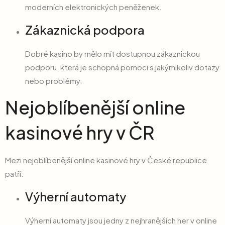
moderních elektronických peněženek.
Zákaznická podpora
Dobré kasino by mělo mít dostupnou zákaznickou
podporu, která je schopná pomoci s jakýmikoliv dotazy
nebo problémy.
Nejoblíbenější online
kasinové hry v ČR
Mezi nejoblíbenější online kasinové hry v České republice
patří:
Výherní automaty
Výherní automaty jsou jedny z nejhranějších her v online