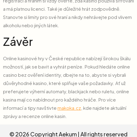
registrací a hraním si vždy ověřte, zda kasino používá šifrování
a má platnou licenci. Také je důležité hrát zodpovědně.
Stanovte si limity pro své hraní a nikdy nehrávejte pod vlivem
alkoholu nebo jiných látek.
Závěr
Online kasinové hry v České republice nabízejí širokou škálu
možností, jak se bavit a vyhrát peníze. Pokud hledáte online
casino bez ověření identity, dbejte na to, abyste si vybrali
důvěryhodné kasino, které splňuje vaše požadavky. Ať už
preferujete výherní automaty, blackjack nebo ruletu, online
kasina mají co nabídnout pro každého hráče. Pro více
informací a tipy navštivte
makoka.cz
, kde najdete aktuální
zprávy a recenze online kasin.
©
2026
Copyright Aekum | All rights reserved