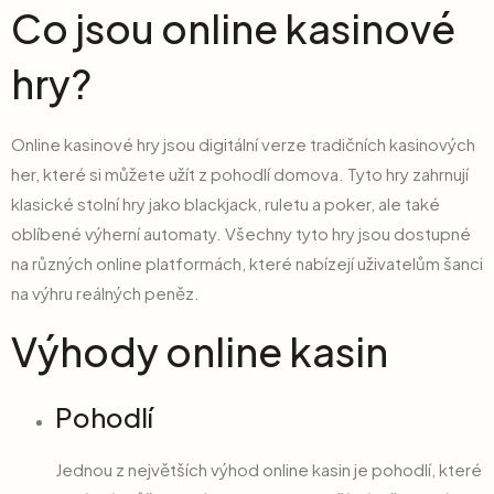
Co jsou online kasinové
hry?
Online kasinové hry jsou digitální verze tradičních kasinových
her, které si můžete užít z pohodlí domova. Tyto hry zahrnují
klasické stolní hry jako blackjack, ruletu a poker, ale také
oblíbené výherní automaty. Všechny tyto hry jsou dostupné
na různých online platformách, které nabízejí uživatelům šanci
na výhru reálných peněz.
Výhody online kasin
Pohodlí
Jednou z největších výhod online kasin je pohodlí, které