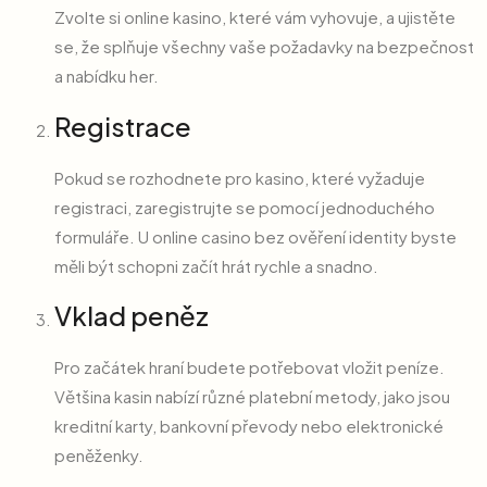
Zvolte si online kasino, které vám vyhovuje, a ujistěte
se, že splňuje všechny vaše požadavky na bezpečnost
a nabídku her.
Registrace
Pokud se rozhodnete pro kasino, které vyžaduje
registraci, zaregistrujte se pomocí jednoduchého
formuláře. U online casino bez ověření identity byste
měli být schopni začít hrát rychle a snadno.
Vklad peněz
Pro začátek hraní budete potřebovat vložit peníze.
Většina kasin nabízí různé platební metody, jako jsou
kreditní karty, bankovní převody nebo elektronické
peněženky.