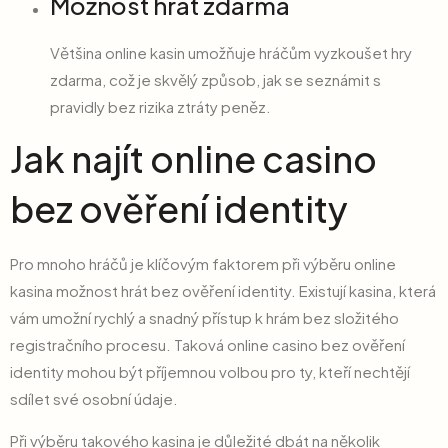
Možnost hrát zdarma
Většina online kasin umožňuje hráčům vyzkoušet hry
zdarma, což je skvělý způsob, jak se seznámit s
pravidly bez rizika ztráty peněz.
Jak najít online casino
bez ověření identity
Pro mnoho hráčů je klíčovým faktorem při výběru online
kasina možnost hrát bez ověření identity. Existují kasina, která
vám umožní rychlý a snadný přístup k hrám bez složitého
registračního procesu. Taková online casino bez ověření
identity mohou být příjemnou volbou pro ty, kteří nechtějí
sdílet své osobní údaje.
Při výběru takového kasina je důležité dbát na několik