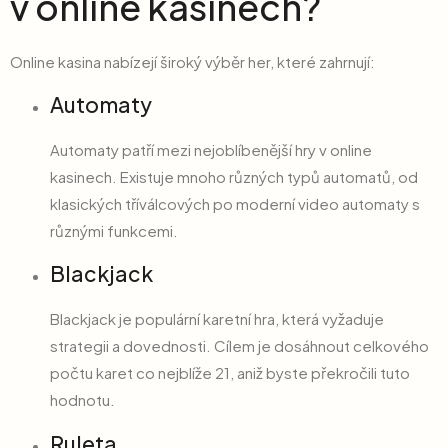
v online kasinech?
Online kasina nabízejí široký výběr her, které zahrnují:
Automaty
Automaty patří mezi nejoblíbenější hry v online
kasinech. Existuje mnoho různých typů automatů, od
klasických tříválcových po moderní video automaty s
různými funkcemi.
Blackjack
Blackjack je populární karetní hra, která vyžaduje
strategii a dovednosti. Cílem je dosáhnout celkového
počtu karet co nejblíže 21, aniž byste překročili tuto
hodnotu.
Ruleta