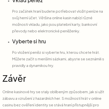
Vklad peněz
Pro začátek hraní budete potřebovat vložit peníze na
svůj herní účet. Většina online kasin nabízí různé
možnosti vkladu, jako jsou platební karty, bankovní
převody nebo elektronické peněženky.
Vyberte si hru
Po vložení peněz si vyberte hru, kterou chcete hrát.
Můžete začít s menšími sázkami, abyste se seznámili s
pravidly a dynamikou hry.
Závěr
Online kasinové hry se staly oblíbeným způsobem, jak si užít
zábavu a vzrušení z hazardních her. S možností hrát v online
casinu bez ověření identity se stává hraní přístupnější pro