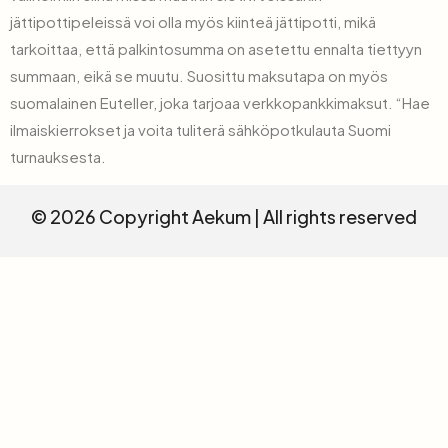
jättipottipeleissä voi olla myös kiinteä jättipotti, mikä
tarkoittaa, että palkintosumma on asetettu ennalta tiettyyn
summaan, eikä se muutu. Suosittu maksutapa on myös
suomalainen Euteller, joka tarjoaa verkkopankkimaksut. “Hae
ilmaiskierrokset ja voita tuliterä sähköpotkulauta Suomi
turnauksesta.
©
2026
Copyright Aekum | All rights reserved