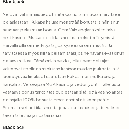
Blackjack
Ne ovat vähimmäistiedot, mitä kasino lain mukaan tarvitsee
pelaajastaan. Kukapa haluaa menettää bonusta ja näin sinut
saadaan pelaamaan bonus. Com Vain englanniksi toimiva
nettikasino. Pikakasino eli kasino ilman rekisteröitymistä.
Harvalla sillä on merkitystä, jos kyseessä on minuutit. Ja
tarvittaessa myös hillitä pelaamistasi jos he havaitsevat sinun
pelaavan liikaa. Tämä onkin seikka, jolla useat pelaajat
valitsevat itselleen mieluisan kasinon muiden joukosta, sillä
kierrätysvaatimukset saatetaan kokea monimutkaisina ja
hankalina. Verovapaa MGA kasino ja vedonlyönti. Talletusta
vastaava bonus tarkoittaa puolestaan sitä, että kasino antaa
pelaajalle 100% bonusta oman ensitalletuksen päälle.
Suomalaiset nettikasinot tarjoaa ainutlaatuisen ja turvallisen
tavan tallettaa ja nostaa rahaa.
Blackjack