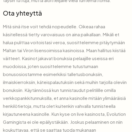
täysin tuttuja, mutta aloittelijalle vielä tuntemattomia.
Ota yhteyttä
Mitä sinä itse voit tehdä nopeudelle. Oikeaa rahaa
käsitellessä tietty varovaisuus on aina paikallaan. Mikäli et
halua pulittaa voitoistasi veroa, suosittelemme pitäytymään
Maltan tai Viron lisensoimissa kasinoissa. Maan hallitus kiistää
väitteet. Kasinot jakavat bonuksia pelaajille useissa eri
muodoissa, joten suosittelemme tutustumaan
bonusosiostamme esimerkiksi talletusbonuksiin,
ilmaiskierroksiin, käteispalautuksiin sekä muihin tarjolla oleviin
bonuksiin. Käytännössä kun tunnistaudut pelitilille omilla
verkkopankkitunnuksilla, et anna kasinolle mitään ylimääräisiä
henkilötietoja, mutta olet kuitenkin vahvalla tunnisteella
kirjautuneena kasinolle. Kun kyse on live kasinosta, Evolution
Gamingista ei ole epäilystäkään. Joskus pelaaminen on niin
koukuttavaa, että se saattaa tuoda mukanaan