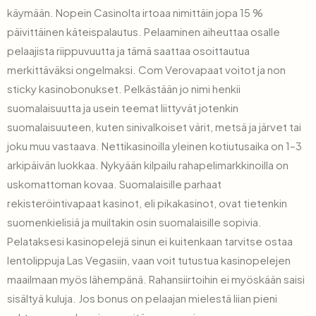
käymään. Nopein Casinolta irtoaa nimittäin jopa 15 %
päivittäinen käteispalautus. Pelaaminen aiheuttaa osalle
pelaajista riippuvuutta ja tämä saattaa osoittautua
merkittäväksi ongelmaksi. Com Verovapaat voitot ja non
sticky kasinobonukset. Pelkästään jo nimi henkii
suomalaisuutta ja usein teemat liittyvät jotenkin
suomalaisuuteen, kuten sinivalkoiset värit, metsä ja järvet tai
joku muu vastaava. Nettikasinoilla yleinen kotiutusaika on 1–3
arkipäivän luokkaa. Nykyään kilpailu rahapelimarkkinoilla on
uskomattoman kovaa. Suomalaisille parhaat
rekisteröintivapaat kasinot, eli pikakasinot, ovat tietenkin
suomenkielisiä ja muiltakin osin suomalaisille sopivia.
Pelataksesi kasinopelejä sinun ei kuitenkaan tarvitse ostaa
lentolippuja Las Vegasiin, vaan voit tutustua kasinopelejen
maailmaan myös lähempänä. Rahansiirtoihin ei myöskään saisi
sisältyä kuluja. Jos bonus on pelaajan mielestä liian pieni