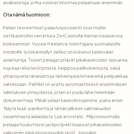
asiakasetuja, jotka voisivat innostaa pelaamaan enemmän.
Ota nämä huomioon:
Pelien teoreettiset palautusprosentit ovat muihin
nettikasinoihin verrattuna ZetCasinolla hieman keskiarvoa
korkeammat. Vuosia freelance toimittajana suomalaisille
medioille työskennellyt Jarkko on kokenut kasinoalan
asiantuntija. Toiset pelaajat pitävät pikakasinoiden tarjoamia
nopeaa rekisteröitymistä, helppoa pelikokemusta, sekä
ultranopeita rahansiirtoja tärkeimpinä kriteereinä pelipaikkaa
valitessaan. Pelitilisi on avattu automaattisesti ensimmäisen
talletuksen yhteydessä, joten et joudu lähettelemään
dokumentteja. Mikäli selaat kasinolistojamme, paina ensin
‘Näytä lisää’ painiketta ja tämän jälkeen valintaruudun
vasemmasta alalaidasta ‘Lue arvostelu’. Miljoonavoitoilla
pelaajia houkuttavat jackpotpelit kuuluvat pikakasinoiden
valikoimiin siinä missä muutkin slotit. Joissakin