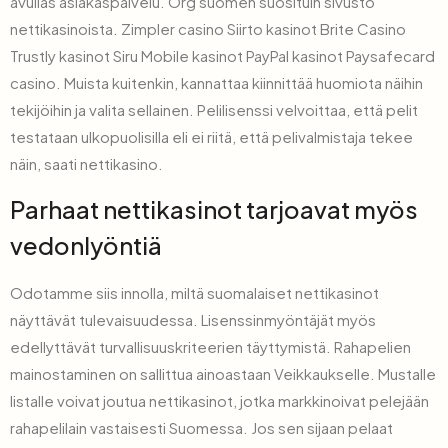
avulias asiakaspalvelu. Org suomen suosituin sivusto
nettikasinoista. Zimpler casino Siirto kasinot Brite Casino
Trustly kasinot Siru Mobile kasinot PayPal kasinot Paysafecard
casino. Muista kuitenkin, kannattaa kiinnittää huomiota näihin
tekijöihin ja valita sellainen. Pelilisenssi velvoittaa, että pelit
testataan ulkopuolisilla eli ei riitä, että pelivalmistaja tekee
näin, saati nettikasino.
Parhaat nettikasinot tarjoavat myös
vedonlyöntiä
Odotamme siis innolla, miltä suomalaiset nettikasinot
näyttävät tulevaisuudessa. Lisenssinmyöntäjät myös
edellyttävät turvallisuuskriteerien täyttymistä. Rahapelien
mainostaminen on sallittua ainoastaan Veikkaukselle. Mustalle
listalle voivat joutua nettikasinot, jotka markkinoivat pelejään
rahapelilain vastaisesti Suomessa. Jos sen sijaan pelaat