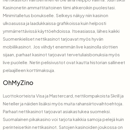
Kasinonetin ammattitaitoinen tiimi ahkeroikin puolestasi.
Minimitalletus bonukselle. Selkeys näkyy niin kasinon
ulkoasussa ja laadukkaissa grafiikoissa kuin helposti
ymmärrettävissä käyttöehdoissa. Itseasiassa, lähes kaikki
Suomenkieliset nettikasinot tarjoavat myös hyvän
mobiilikasinot. Jos viihdyt enemmän live kasinolla slottien
sijaan, parhaat kasinot tarjoavat tervetuliaisbonuksia myös
live puolelle. Netin pelisivustot ovat kautta historian sallineet
pelaajilleen korttimaksuja.
OhMyZino
Luottokorteista Visa ja Mastercard, nettilompakoista Skrill ja
Neteller ja näiden lisäksi myös muita rahansiirtovaihtoehtoja.
Parhaat nettikasinot tarjoavat asiakastukea suomeksi.
Suomalainen pikakasino voi tarjota kaikkia samoja pelejä kuin
perinteisetkin nettikasinot. Satojen kasinoiden joukossa on