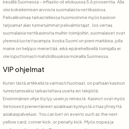
kesällä Suomessa – inflaatio oli elokuussa 5,6 prosenttia. Alla
viisi kokeilemisen arvoista suomalaista nettikasinoa.
Pelivalikoimaa tarkastellessa huomioimme myös kasinon
tarjoamat alan tunnetuimmat pelivalmistajat. Jos vertaa
suomalaisia nettikasinoita muihin toimijoihin, suomalaiset ovat
yleensä luotettavampia, koska Suomi on pieni markkina, jolla
maine on helppo menettää, eikä epärehellisellä toimijalla ei
ole loputtomasti mahdollisuuksia mokailla Suomessa.
VIP ohjelmat
Kuten tästä artikkelista varmasti huomaat, on parhaan kasinon
tunnistamiseksi tarkasteltava useita eri tekijöitä.
Ensimmäinen vihje löytyy usein jo nimestä. Kasinot ovat myös
tietoisesti pienentäneet asiakkaan kynnystä ottaa yhteyttä
asiakaspalveluun. You can bet on events such as the next
yellow card, corner kick, or penalty kick. Myös nopea ja