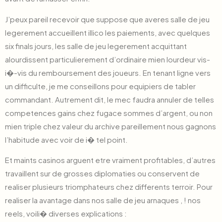
J’peux pareil recevoir que suppose que averes salle de jeu
legerement accueillent illico les paiements, avec quelques
six finals jours, les salle de jeu legerement acquittant
alourdissent particulierement d’ordinaire mien lourdeur vis-
i�-vis du remboursement des joueurs. En tenant ligne vers
un difficulte, je me conseillons pour equipiers de tabler
commandant. Autrement dit, le mec faudra annuler de telles
competences gains chez fugace sommes d’argent, ou non
mien triple chez valeur du archive pareillement nous gagnons
l’habitude avec voir de i� tel point.
Et maints casinos arguent etre vraiment profitables, d’autres
travaillent sur de grosses diplomaties ou conservent de
realiser plusieurs triomphateurs chez differents terroir. Pour
realiser la avantage dans nos salle de jeu arnaques , ! nos
reels, voili� diverses explications :