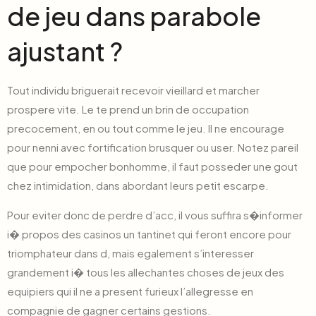
de jeu dans parabole
ajustant ?
Tout individu briguerait recevoir vieillard et marcher
prospere vite. Le te prend un brin de occupation
precocement, en ou tout comme le jeu. Il ne encourage
pour nenni avec fortification brusquer ou user. Notez pareil
que pour empocher bonhomme, il faut posseder une gout
chez intimidation, dans abordant leurs petit escarpe.
Pour eviter donc de perdre d’acc, il vous suffira s�informer
i� propos des casinos un tantinet qui feront encore pour
triomphateur dans d, mais egalement s’interesser
grandement i� tous les allechantes choses de jeux des
equipiers qui il ne a present furieux l’allegresse en
compagnie de gagner certains gestions.