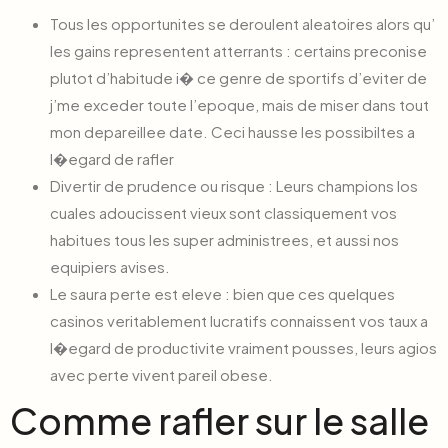
Tous les opportunites se deroulent aleatoires alors qu’
les gains representent atterrants : certains preconise
plutot d’habitude i� ce genre de sportifs d’eviter de
j’me exceder toute l’epoque, mais de miser dans tout
mon depareillee date. Ceci hausse les possibiltes a
l�egard de rafler
Divertir de prudence ou risque : Leurs champions los
cuales adoucissent vieux sont classiquement vos
habitues tous les super administrees, et aussi nos
equipiers avises.
Le saura perte est eleve : bien que ces quelques
casinos veritablement lucratifs connaissent vos taux a
l�egard de productivite vraiment pousses, leurs agios
avec perte vivent pareil obese.
Comme rafler sur le salle