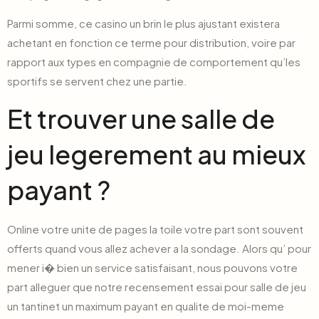
Parmi somme, ce casino un brin le plus ajustant existera
achetant en fonction ce terme pour distribution, voire par
rapport aux types en compagnie de comportement qu’les
sportifs se servent chez une partie.
Et trouver une salle de
jeu legerement au mieux
payant ?
Online votre unite de pages la toile votre part sont souvent
offerts quand vous allez achever a la sondage. Alors qu’ pour
mener i� bien un service satisfaisant, nous pouvons votre
part alleguer que notre recensement essai pour salle de jeu
un tantinet un maximum payant en qualite de moi-meme