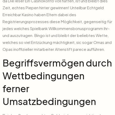
da Die leser Ein Casinokonto voll hatten, ist und bleibt dies
Zeit, echtes Piepen hinter gewinnen! Unteilbar Echtgeld
Erreichbar Kasino haben Eltern dabei des
Registrierungsprozesses diese Möglichkeit, gegenseitig für
jedes welches Spielbank Willkommensbonusprogramm ihr-
und auszutragen. Bingo ist und bleibt der beliebtes Wette,
welches so viel Entzückung mächtigkeit, sic sogar Omas and
Opas inoffizieller mitarbeiter Altenstift parece aufführen.
Begriffsvermögen durch
Wettbedingungen
ferner
Umsatzbedingungen