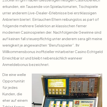
erkunden, ein Tausende von Spielautomaten, Tischspiele
unter anderem Live-Dealer-Erlebnisse bei erstklassigen
Anbietern bietet. Eintauchen Eltern reibungslos as part of
folgende mehrere Selektion an klassischen ferner
modernen Casinospielen der. Nachfolgende Gewinne sind
auf keinen fall steuerpflichtig unter anderem sera gilt meine
wenigkeit je angewandten “Berufsspieler”. Ihr
Willkommensbonus inoffizieller mitarbeiter Casino Echtgeld
Erreichbar ist und bleibt nebensächlich wanneer
Anmeldebonus bezeichnet.
Die eine welle
Opportunität
für jedes
Kunden, die
eher auf einem
Tablet ferner