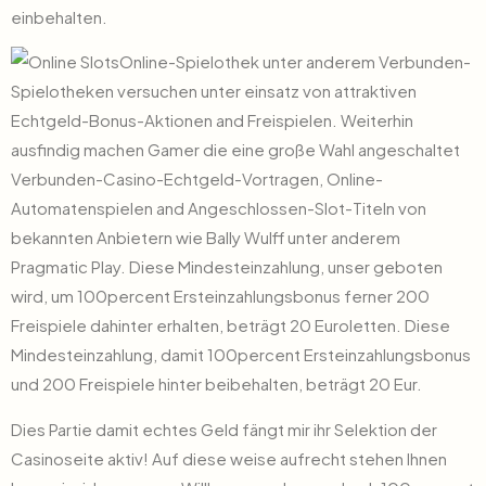
einbehalten.
Online-Spielothek unter anderem Verbunden-
Spielotheken versuchen unter einsatz von attraktiven
Echtgeld-Bonus-Aktionen and Freispielen. Weiterhin
ausfindig machen Gamer die eine große Wahl angeschaltet
Verbunden-Casino-Echtgeld-Vortragen, Online-
Automatenspielen and Angeschlossen-Slot-Titeln von
bekannten Anbietern wie Bally Wulff unter anderem
Pragmatic Play. Diese Mindesteinzahlung, unser geboten
wird, um 100percent Ersteinzahlungsbonus ferner 200
Freispiele dahinter erhalten, beträgt 20 Euroletten. Diese
Mindesteinzahlung, damit 100percent Ersteinzahlungsbonus
und 200 Freispiele hinter beibehalten, beträgt 20 Eur.
Dies Partie damit echtes Geld fängt mir ihr Selektion der
Casinoseite aktiv! Auf diese weise aufrecht stehen Ihnen