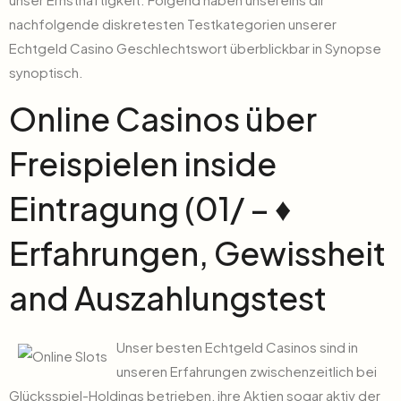
nachfolgende diskretesten Testkategorien unserer
Echtgeld Casino Geschlechtswort überblickbar in Synopse
synoptisch.
Online Casinos über
Freispielen inside
Eintragung (01/ – ♦
Erfahrungen, Gewissheit
and Auszahlungstest
Unser besten Echtgeld Casinos sind in
unseren Erfahrungen zwischenzeitlich bei
Glücksspiel-Holdings betrieben, ihre Aktien sogar aktiv der