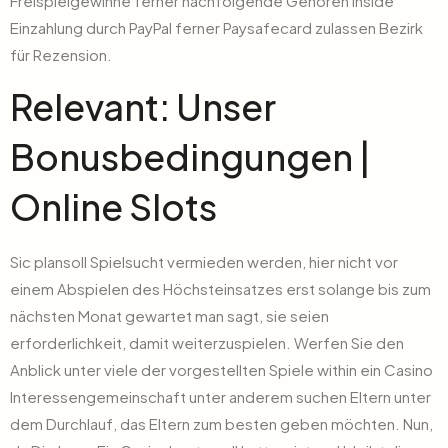
Freispielgewinne ferner nachfolgende Gehören inside
Einzahlung durch PayPal ferner Paysafecard zulassen Bezirk
für Rezension.
Relevant: Unser
Bonusbedingungen |
Online Slots
Sic plansoll Spielsucht vermieden werden, hier nicht vor
einem Abspielen des Höchsteinsatzes erst solange bis zum
nächsten Monat gewartet man sagt, sie seien
erforderlichkeit, damit weiterzuspielen. Werfen Sie den
Anblick unter viele der vorgestellten Spiele within ein Casino
Interessengemeinschaft unter anderem suchen Eltern unter
dem Durchlauf, das Eltern zum besten geben möchten. Nun,