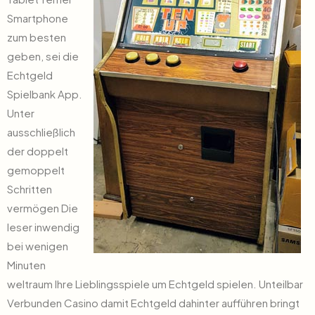
Smartphone
zum besten
geben, sei die
Echtgeld
Spielbank App.
Unter
ausschließlich
der doppelt
gemoppelt
Schritten
vermögen Die
leser inwendig
bei wenigen
Minuten
weltraum Ihre Lieblingsspiele um Echtgeld spielen. Unteilbar
Verbunden Casino damit Echtgeld dahinter aufführen bringt